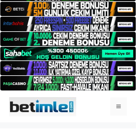
İçeriğe
atla
Menü