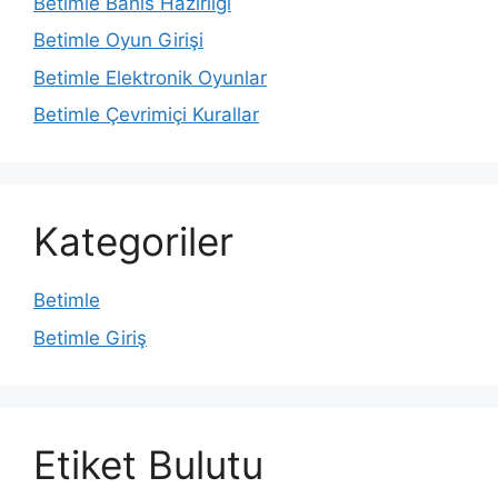
Betimle Bahis Hazırlığı
Betimle Oyun Girişi
Betimle Elektronik Oyunlar
Betimle Çevrimiçi Kurallar
Kategoriler
Betimle
Betimle Giriş
Etiket Bulutu