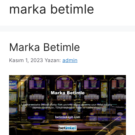
marka betimle
Marka Betimle
Kasım 1, 2023
Yazarı:
admin