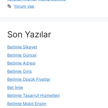
Yorum yap
Son Yazılar
Betimle Şikayet
Betimle Güncel
Betimle Adresi
Betimle Giriş
Betimle Düşük Fiyatlar
Bet İmle
Betimle Tasarruf Hizmetleri
Betimle Mobil Erişim