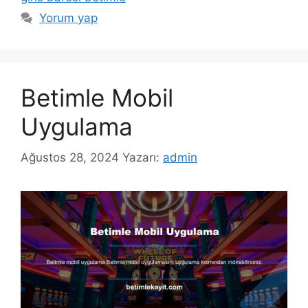
Yorum yap
Betimle Mobil
Uygulama
Ağustos 28, 2024
Yazarı:
admin