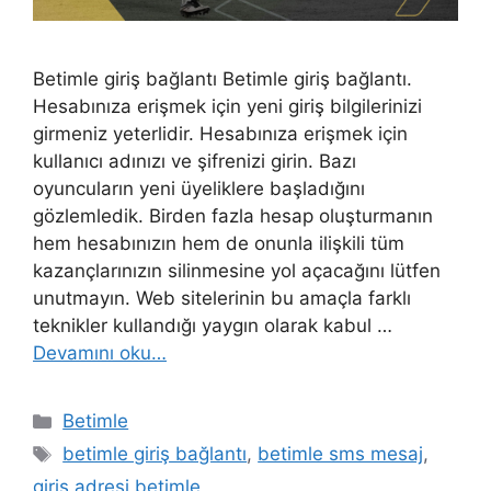
Betimle giriş bağlantı Betimle giriş bağlantı.
Hesabınıza erişmek için yeni giriş bilgilerinizi
girmeniz yeterlidir. Hesabınıza erişmek için
kullanıcı adınızı ve şifrenizi girin. Bazı
oyuncuların yeni üyeliklere başladığını
gözlemledik. Birden fazla hesap oluşturmanın
hem hesabınızın hem de onunla ilişkili tüm
kazançlarınızın silinmesine yol açacağını lütfen
unutmayın. Web sitelerinin bu amaçla farklı
teknikler kullandığı yaygın olarak kabul …
Devamını oku…
Kategoriler
Betimle
Etiketler
betimle giriş bağlantı
,
betimle sms mesaj
,
giris adresi betimle