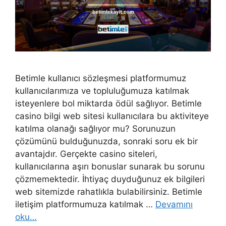
Betimle kullanıcı sözleşmesi platformumuz
kullanıcılarımıza ve topluluğumuza katılmak
isteyenlere bol miktarda ödül sağlıyor. Betimle
casino bilgi web sitesi kullanıcılara bu aktiviteye
katılma olanağı sağlıyor mu? Sorunuzun
çözümünü bulduğunuzda, sonraki soru ek bir
avantajdır. Gerçekte casino siteleri,
kullanıcılarına aşırı bonuslar sunarak bu sorunu
çözmemektedir. İhtiyaç duyduğunuz ek bilgileri
web sitemizde rahatlıkla bulabilirsiniz. Betimle
iletişim platformumuza katılmak …
Devamını
oku…