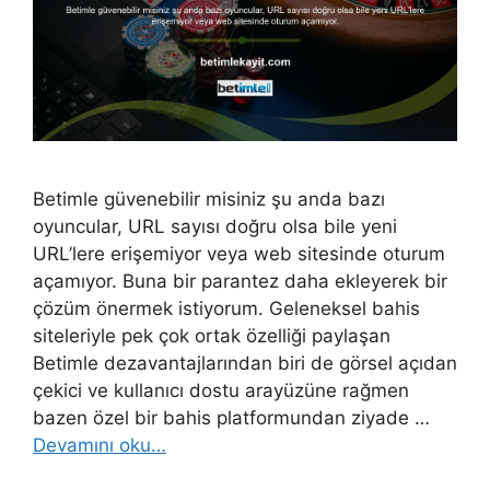
Betimle güvenebilir misiniz şu anda bazı
oyuncular, URL sayısı doğru olsa bile yeni
URL’lere erişemiyor veya web sitesinde oturum
açamıyor. Buna bir parantez daha ekleyerek bir
çözüm önermek istiyorum. Geleneksel bahis
siteleriyle pek çok ortak özelliği paylaşan
Betimle dezavantajlarından biri de görsel açıdan
çekici ve kullanıcı dostu arayüzüne rağmen
bazen özel bir bahis platformundan ziyade …
Devamını oku…