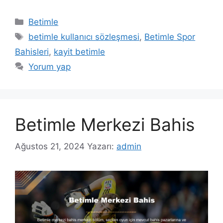
Kategoriler
Betimle
Etiketler
betimle kullanıcı sözleşmesi
,
Betimle Spor
Bahisleri
,
kayit betimle
Yorum yap
Betimle Merkezi Bahis
Ağustos 21, 2024
Yazarı:
admin