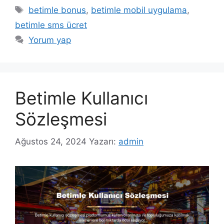
Etiketler
betimle bonus
,
betimle mobil uygulama
,
betimle sms ücret
Yorum yap
Betimle Kullanıcı
Sözleşmesi
Ağustos 24, 2024
Yazarı:
admin