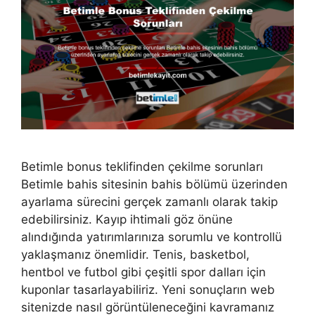
Betimle bonus teklifinden çekilme sorunları
Betimle bahis sitesinin bahis bölümü üzerinden
ayarlama sürecini gerçek zamanlı olarak takip
edebilirsiniz. Kayıp ihtimali göz önüne
alındığında yatırımlarınıza sorumlu ve kontrollü
yaklaşmanız önemlidir. Tenis, basketbol, ​​
hentbol ve futbol gibi çeşitli spor dalları için
kuponlar tasarlayabiliriz. Yeni sonuçların web
sitenizde nasıl görüntüleneceğini kavramanız