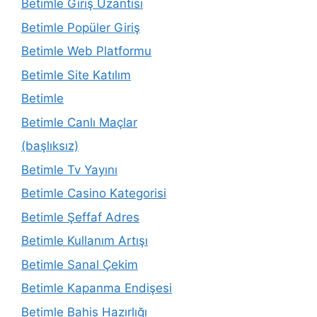
Betimle Giriş Uzantısı
Betimle Popüler Giriş
Betimle Web Platformu
Betimle Site Katılım
Betimle
Betimle Canlı Maçlar
(başlıksız)
Betimle Tv Yayını
Betimle Casino Kategorisi
Betimle Şeffaf Adres
Betimle Kullanım Artışı
Betimle Sanal Çekim
Betimle Kapanma Endişesi
Betimle Bahis Hazırlığı