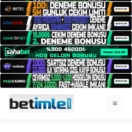
İçeriğe
atla
Menü