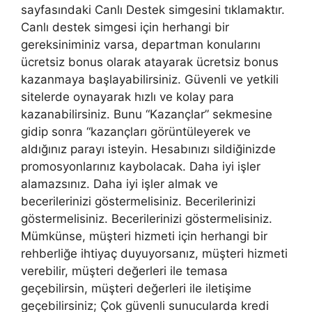
sayfasındaki Canlı Destek simgesini tıklamaktır.
Canlı destek simgesi için herhangi bir
gereksiniminiz varsa, departman konularını
ücretsiz bonus olarak atayarak ücretsiz bonus
kazanmaya başlayabilirsiniz. Güvenli ve yetkili
sitelerde oynayarak hızlı ve kolay para
kazanabilirsiniz. Bunu “Kazançlar” sekmesine
gidip sonra “kazançları görüntüleyerek ve
aldığınız parayı isteyin. Hesabınızı sildiğinizde
promosyonlarınız kaybolacak. Daha iyi işler
alamazsınız. Daha iyi işler almak ve
becerilerinizi göstermelisiniz. Becerilerinizi
göstermelisiniz. Becerilerinizi göstermelisiniz.
Mümkünse, müşteri hizmeti için herhangi bir
rehberliğe ihtiyaç duyuyorsanız, müşteri hizmeti
verebilir, müşteri değerleri ile temasa
geçebilirsin, müşteri değerleri ile iletişime
geçebilirsiniz; Çok güvenli sunucularda kredi