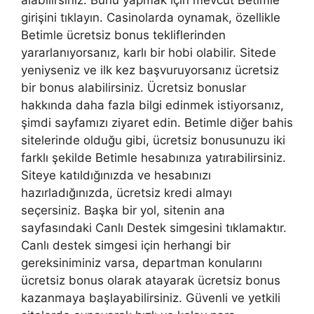
girişini tıklayın. Casinolarda oynamak, özellikle
Betimle ücretsiz bonus tekliflerinden
yararlanıyorsanız, karlı bir hobi olabilir. Sitede
yeniyseniz ve ilk kez başvuruyorsanız ücretsiz
bir bonus alabilirsiniz. Ücretsiz bonuslar
hakkında daha fazla bilgi edinmek istiyorsanız,
şimdi sayfamızı ziyaret edin. Betimle diğer bahis
sitelerinde olduğu gibi, ücretsiz bonusunuzu iki
farklı şekilde Betimle hesabınıza yatırabilirsiniz.
Siteye katıldığınızda ve hesabınızı
hazırladığınızda, ücretsiz kredi almayı
seçersiniz. Başka bir yol, sitenin ana
sayfasındaki Canlı Destek simgesini tıklamaktır.
Canlı destek simgesi için herhangi bir
gereksiniminiz varsa, departman konularını
ücretsiz bonus olarak atayarak ücretsiz bonus
kazanmaya başlayabilirsiniz. Güvenli ve yetkili