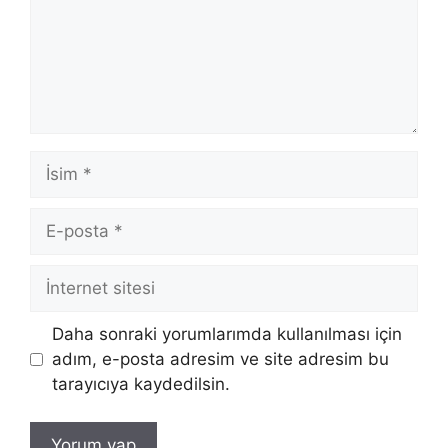
İsim
E-
posta
İnternet
sitesi
Daha sonraki yorumlarımda kullanılması için
adım, e-posta adresim ve site adresim bu
tarayıcıya kaydedilsin.