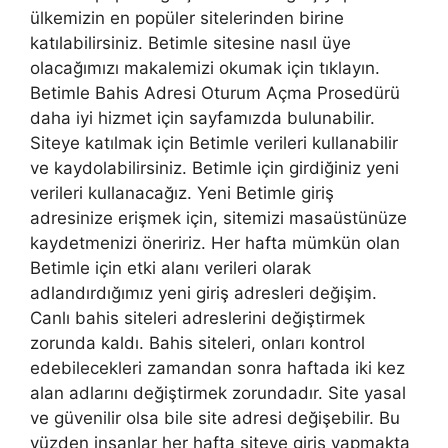
ülkemizin en popüler sitelerinden birine
katılabilirsiniz. Betimle sitesine nasıl üye
olacağımızı makalemizi okumak için tıklayın.
Betimle Bahis Adresi Oturum Açma Prosedürü
daha iyi hizmet için sayfamızda bulunabilir.
Siteye katılmak için Betimle verileri kullanabilir
ve kaydolabilirsiniz. Betimle için girdiğiniz yeni
verileri kullanacağız. Yeni Betimle giriş
adresinize erişmek için, sitemizi masaüstünüze
kaydetmenizi öneririz. Her hafta mümkün olan
Betimle için etki alanı verileri olarak
adlandırdığımız yeni giriş adresleri değişim.
Canlı bahis siteleri adreslerini değiştirmek
zorunda kaldı. Bahis siteleri, onları kontrol
edebilecekleri zamandan sonra haftada iki kez
alan adlarını değiştirmek zorundadır. Site yasal
ve güvenilir olsa bile site adresi değişebilir. Bu
yüzden insanlar her hafta siteye giriş yapmakta