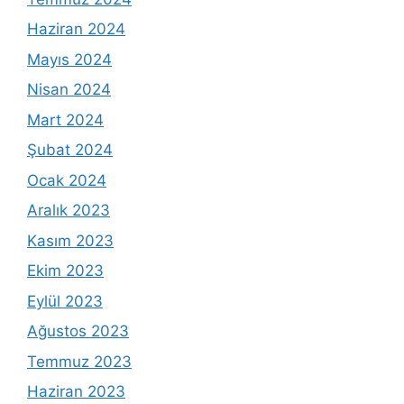
Haziran 2024
Mayıs 2024
Nisan 2024
Mart 2024
Şubat 2024
Ocak 2024
Aralık 2023
Kasım 2023
Ekim 2023
Eylül 2023
Ağustos 2023
Temmuz 2023
Haziran 2023