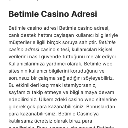
Betimle Casino Adresi
Betimle casino adresi Betimle casino adresi,
canlı destek hattını paylaşan kullanıcı bilgileriyle
müşterilerle ilgili birçok soruya sahiptir.
Betimle
casino adresi
casino sitesi, kullanıcıları kişisel
verilerini nasıl güvende tuttuğunu merak ediyor.
Kullanıcılarımıza yardımcı olarak, Betimle web
sitesinin kullanıcı bilgilerini koruduğunu ve
sorunsuz bir çalışma sağladığını söyleyebiliriz.
Bu etkinlikleri kaçırmak istemiyorsanız,
sayfamızı takip etmeye ve bilgi almaya devam
edebilirsiniz. Ülkemizdeki casino web sitelerine
giderek çok para kazanabilirsiniz. Bonuslardan
para kazanabilirsiniz. Betimle Casino’ya
katılırsanız ücretsiz olarak biraz para
alabilirsiniz. Bunu yapmak için mevcut Betimle