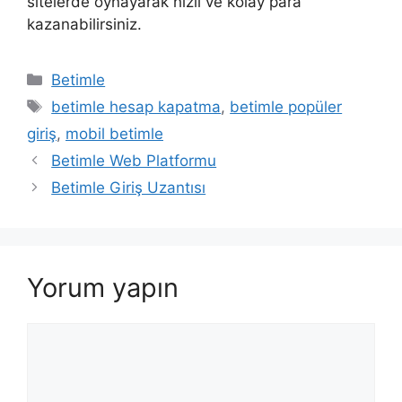
sitelerde oynayarak hızlı ve kolay para
kazanabilirsiniz.
Kategoriler
Betimle
Etiketler
betimle hesap kapatma
,
betimle popüler
giriş
,
mobil betimle
Yazı
Betimle Web Platformu
dolaşımı
Betimle Giriş Uzantısı
Yorum yapın
Yorum