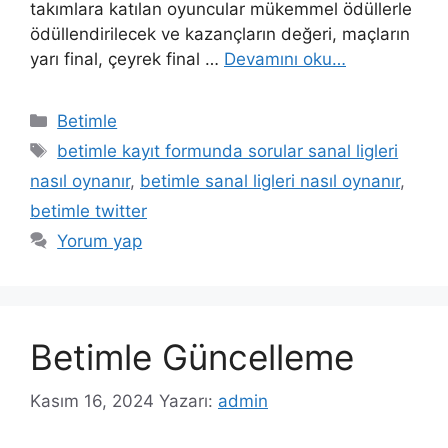
takımlara katılan oyuncular mükemmel ödüllerle
ödüllendirilecek ve kazançların değeri, maçların
yarı final, çeyrek final …
Devamını oku…
Kategoriler
Betimle
Etiketler
betimle kayıt formunda sorular sanal ligleri
nasıl oynanır
,
betimle sanal ligleri nasıl oynanır
,
betimle twitter
Yorum yap
Betimle Güncelleme
Kasım 16, 2024
Yazarı:
admin