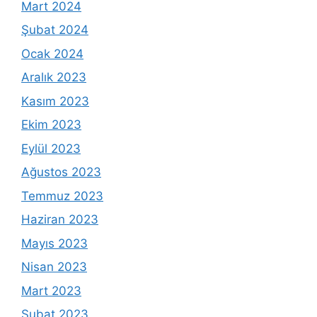
Mart 2024
Şubat 2024
Ocak 2024
Aralık 2023
Kasım 2023
Ekim 2023
Eylül 2023
Ağustos 2023
Temmuz 2023
Haziran 2023
Mayıs 2023
Nisan 2023
Mart 2023
Şubat 2023