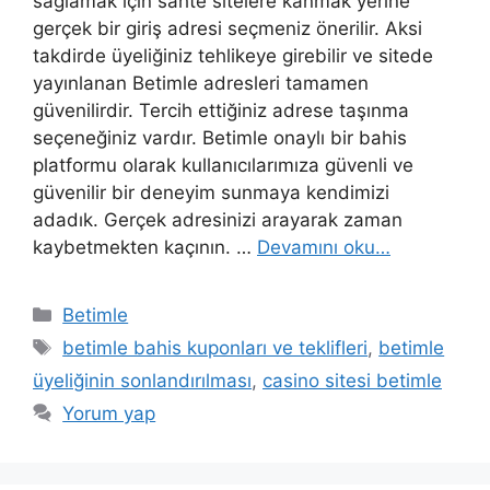
sağlamak için sahte sitelere kanmak yerine
gerçek bir giriş adresi seçmeniz önerilir. Aksi
takdirde üyeliğiniz tehlikeye girebilir ve sitede
yayınlanan Betimle adresleri tamamen
güvenilirdir. Tercih ettiğiniz adrese taşınma
seçeneğiniz vardır. Betimle onaylı bir bahis
platformu olarak kullanıcılarımıza güvenli ve
güvenilir bir deneyim sunmaya kendimizi
adadık. Gerçek adresinizi arayarak zaman
kaybetmekten kaçının. …
Devamını oku…
Kategoriler
Betimle
Etiketler
betimle bahis kuponları ve teklifleri
,
betimle
üyeliğinin sonlandırılması
,
casino sitesi betimle
Yorum yap