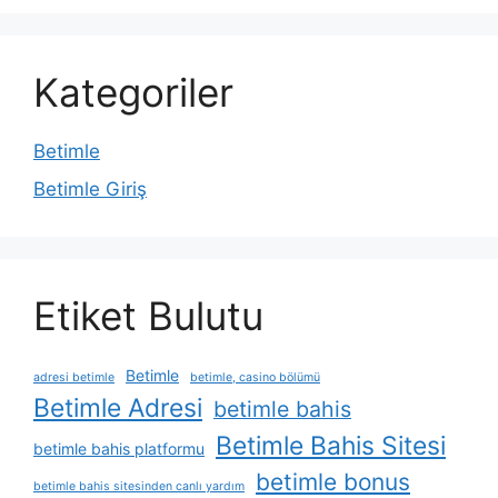
Kategoriler
Betimle
Betimle Giriş
Etiket Bulutu
Betimle
adresi betimle
betimle, casino bölümü
Betimle Adresi
betimle bahis
Betimle Bahis Sitesi
betimle bahis platformu
betimle bonus
betimle bahis sitesinden canlı yardım