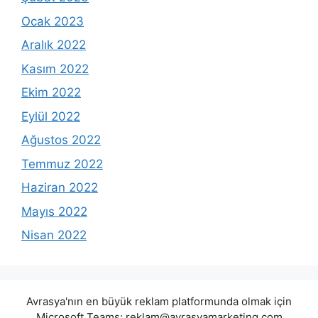
Ocak 2023
Aralık 2022
Kasım 2022
Ekim 2022
Eylül 2022
Ağustos 2022
Temmuz 2022
Haziran 2022
Mayıs 2022
Nisan 2022
Avrasya'nın en büyük reklam platformunda olmak için
Microsoft Teams:
reklam@avrasyamarketing.com