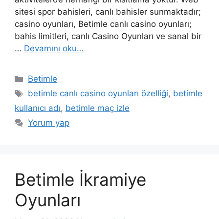
sitesi spor bahisleri, canlı bahisler sunmaktadır;
casino oyunları, Betimle canlı casino oyunları;
bahis limitleri, canlı Casino Oyunları ve sanal bir
…
Devamını oku…
Kategoriler
Betimle
Etiketler
betimle canlı casino oyunları özelliği
,
betimle
kullanıcı adı
,
betimle maç izle
Yorum yap
Betimle İkramiye
Oyunları