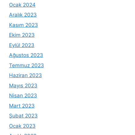
Ocak 2024
Aralık 2023
Kasım 2023
Ekim 2023
Eylül 2023
Ağustos 2023
Temmuz 2023
Haziran 2023
Mayıs 2023
Nisan 2023
Mart 2023
Şubat 2023
Ocak 2023