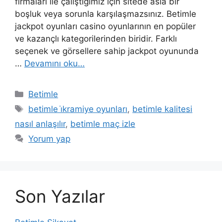
firmaları ile çalıştığımız için sitede asla bir
boşluk veya sorunla karşılaşmazsınız. Betimle
jackpot oyunları casino oyunlarının en popüler
ve kazançlı kategorilerinden biridir. Farklı
seçenek ve görsellere sahip jackpot oyununda
…
Devamını oku…
Kategoriler
Betimle
Etiketler
betimle i̇kramiye oyunları
,
betimle kalitesi
nasıl anlaşılır
,
betimle maç izle
Yorum yap
Son Yazılar