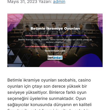
Mayıs 31, 2023
Yazarı:
admin
Betimle i̇kramiye oyunları seobahis, casino
oyunları için çıtayı son derece yüksek bir
seviyeye yükseltiyor. Binlerce farklı oyun
seçeneğini üyelerine sunmaktadır. Oyun
sağlayıcılar konusunda dünyanın en kaliteli