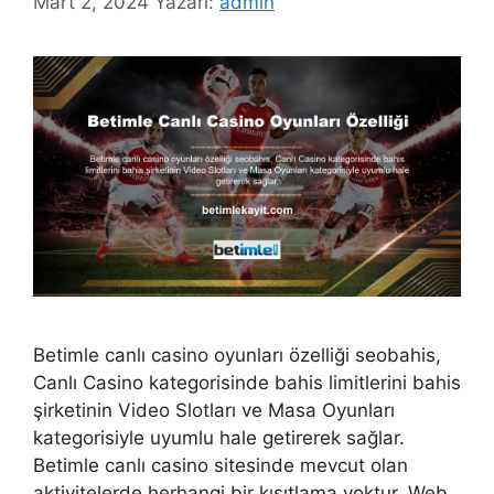
Mart 2, 2024
Yazarı:
admin
Betimle canlı casino oyunları özelliği seobahis,
Canlı Casino kategorisinde bahis limitlerini bahis
şirketinin Video Slotları ve Masa Oyunları
kategorisiyle uyumlu hale getirerek sağlar.
Betimle canlı casino sitesinde mevcut olan
aktivitelerde herhangi bir kısıtlama yoktur. Web