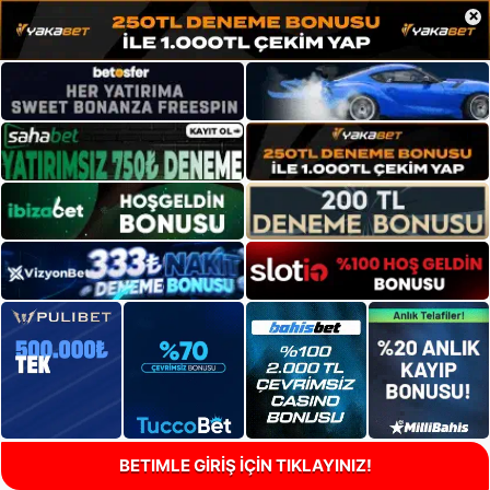
×
BETIMLE GİRİŞ İÇİN TIKLAYINIZ!