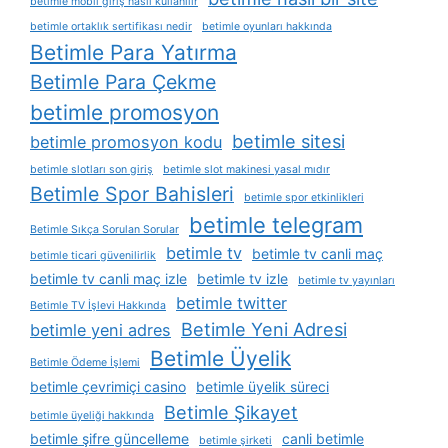
betimle mobil giriş nasıl kullanılır
betimle ortaklık sertifikası nedir
betimle oyunları hakkında
Betimle Para Yatırma
Betimle Para Çekme
betimle promosyon
betimle sitesi
betimle promosyon kodu
betimle slotları son giriş
betimle slot makinesi yasal mıdır
Betimle Spor Bahisleri
betimle spor etkinlikleri
betimle telegram
Betimle Sıkça Sorulan Sorular
betimle tv
betimle tv canli maç
betimle ticari güvenilirlik
betimle tv canli maç izle
betimle tv izle
betimle tv yayınları
betimle twitter
Betimle TV İşlevi Hakkında
Betimle Yeni Adresi
betimle yeni adres
Betimle Üyelik
Betimle Ödeme İşlemi
betimle çevrimiçi casino
betimle üyelik süreci
Betimle Şikayet
betimle üyeliği hakkında
betimle şifre güncelleme
canli betimle
betimle şirketi