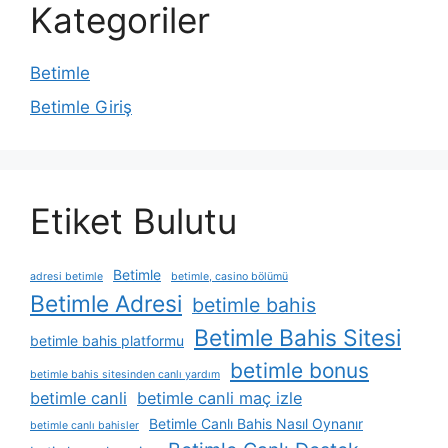
Kategoriler
Betimle
Betimle Giriş
Etiket Bulutu
Betimle
adresi betimle
betimle, casino bölümü
Betimle Adresi
betimle bahis
Betimle Bahis Sitesi
betimle bahis platformu
betimle bonus
betimle bahis sitesinden canlı yardım
betimle canli
betimle canli maç izle
Betimle Canlı Bahis Nasıl Oynanır
betimle canlı bahisler