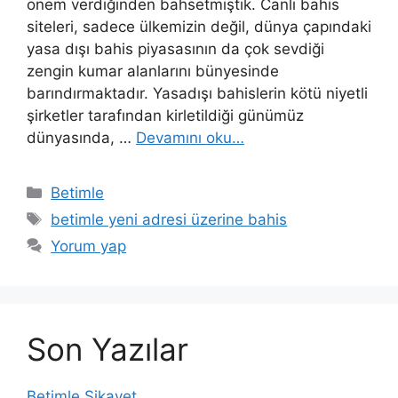
önem verdiğinden bahsetmiştik. Canlı bahis
siteleri, sadece ülkemizin değil, dünya çapındaki
yasa dışı bahis piyasasının da çok sevdiği
zengin kumar alanlarını bünyesinde
barındırmaktadır. Yasadışı bahislerin kötü niyetli
şirketler tarafından kirletildiği günümüz
dünyasında, …
Devamını oku…
Kategoriler
Betimle
Etiketler
betimle yeni adresi üzerine bahis
Yorum yap
Son Yazılar
Betimle Şikayet