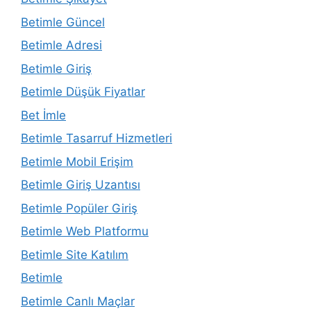
Betimle Güncel
Betimle Adresi
Betimle Giriş
Betimle Düşük Fiyatlar
Bet İmle
Betimle Tasarruf Hizmetleri
Betimle Mobil Erişim
Betimle Giriş Uzantısı
Betimle Popüler Giriş
Betimle Web Platformu
Betimle Site Katılım
Betimle
Betimle Canlı Maçlar