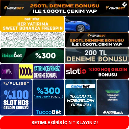
×
BETIMLE GİRİŞ İÇİN TIKLAYINIZ!