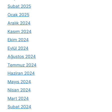
Şubat 2025
Ocak 2025
Aralık 2024
Kasım 2024
Ekim 2024
Eylül 2024
Ağustos 2024
Temmuz 2024
Haziran 2024
Mayıs 2024
Nisan 2024
Mart 2024
Şubat 2024