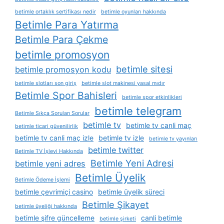
betimle ortaklık sertifikası nedir
betimle oyunları hakkında
Betimle Para Yatırma
Betimle Para Çekme
betimle promosyon
betimle sitesi
betimle promosyon kodu
betimle slotları son giriş
betimle slot makinesi yasal mıdır
Betimle Spor Bahisleri
betimle spor etkinlikleri
betimle telegram
Betimle Sıkça Sorulan Sorular
betimle tv
betimle tv canli maç
betimle ticari güvenilirlik
betimle tv canli maç izle
betimle tv izle
betimle tv yayınları
betimle twitter
Betimle TV İşlevi Hakkında
Betimle Yeni Adresi
betimle yeni adres
Betimle Üyelik
Betimle Ödeme İşlemi
betimle çevrimiçi casino
betimle üyelik süreci
Betimle Şikayet
betimle üyeliği hakkında
betimle şifre güncelleme
canli betimle
betimle şirketi