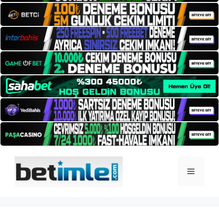
İçeriğe
atla
Menü