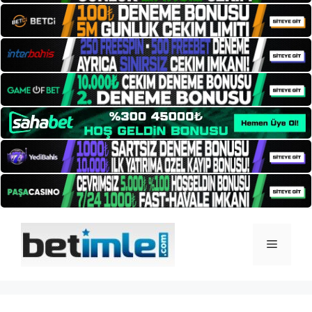
İçeriğe
atla
Menü