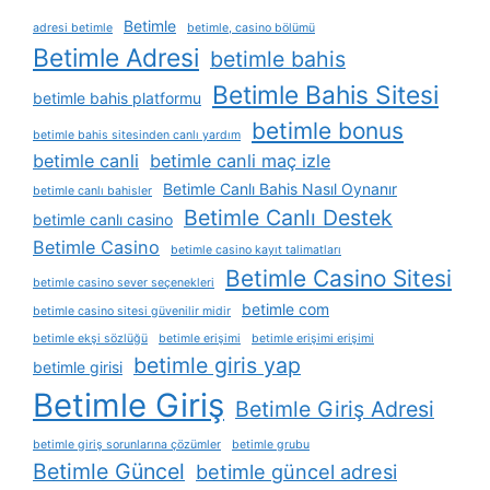
Betimle
adresi betimle
betimle, casino bölümü
Betimle Adresi
betimle bahis
Betimle Bahis Sitesi
betimle bahis platformu
betimle bonus
betimle bahis sitesinden canlı yardım
betimle canli
betimle canli maç izle
Betimle Canlı Bahis Nasıl Oynanır
betimle canlı bahisler
Betimle Canlı Destek
betimle canlı casino
Betimle Casino
betimle casino kayıt talimatları
Betimle Casino Sitesi
betimle casino sever seçenekleri
betimle com
betimle casino sitesi güvenilir midir
betimle ekşi sözlüğü
betimle erişimi
betimle erişimi erişimi
betimle giris yap
betimle girisi
Betimle Giriş
Betimle Giriş Adresi
betimle giriş sorunlarına çözümler
betimle grubu
Betimle Güncel
betimle güncel adresi