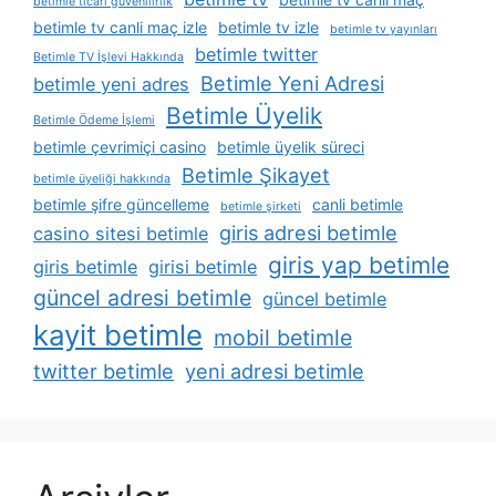
betimle ticari güvenilirlik
betimle tv canli maç izle
betimle tv izle
betimle tv yayınları
betimle twitter
Betimle TV İşlevi Hakkında
Betimle Yeni Adresi
betimle yeni adres
Betimle Üyelik
Betimle Ödeme İşlemi
betimle çevrimiçi casino
betimle üyelik süreci
Betimle Şikayet
betimle üyeliği hakkında
betimle şifre güncelleme
canli betimle
betimle şirketi
giris adresi betimle
casino sitesi betimle
giris yap betimle
giris betimle
girisi betimle
güncel adresi betimle
güncel betimle
kayit betimle
mobil betimle
twitter betimle
yeni adresi betimle