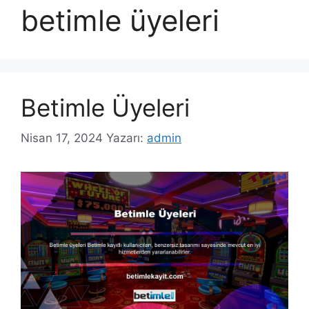
betimle üyeleri
Betimle Üyeleri
Nisan 17, 2024
Yazarı:
admin