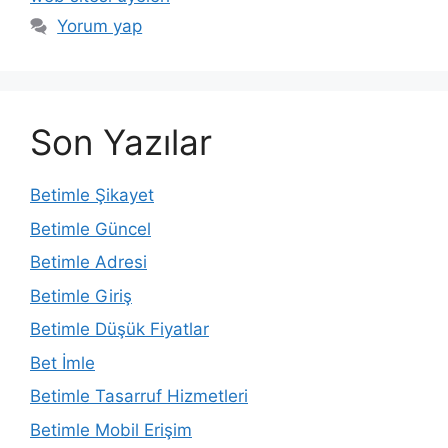
Yorum yap
Son Yazılar
Betimle Şikayet
Betimle Güncel
Betimle Adresi
Betimle Giriş
Betimle Düşük Fiyatlar
Bet İmle
Betimle Tasarruf Hizmetleri
Betimle Mobil Erişim