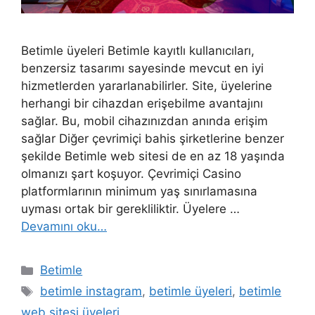
Betimle üyeleri Betimle kayıtlı kullanıcıları,
benzersiz tasarımı sayesinde mevcut en iyi
hizmetlerden yararlanabilirler. Site, üyelerine
herhangi bir cihazdan erişebilme avantajını
sağlar. Bu, mobil cihazınızdan anında erişim
sağlar Diğer çevrimiçi bahis şirketlerine benzer
şekilde Betimle web sitesi de en az 18 yaşında
olmanızı şart koşuyor. Çevrimiçi Casino
platformlarının minimum yaş sınırlamasına
uyması ortak bir gerekliliktir. Üyelere …
Devamını oku…
Kategoriler
Betimle
Etiketler
betimle instagram
,
betimle üyeleri
,
betimle
web sitesi üyeleri