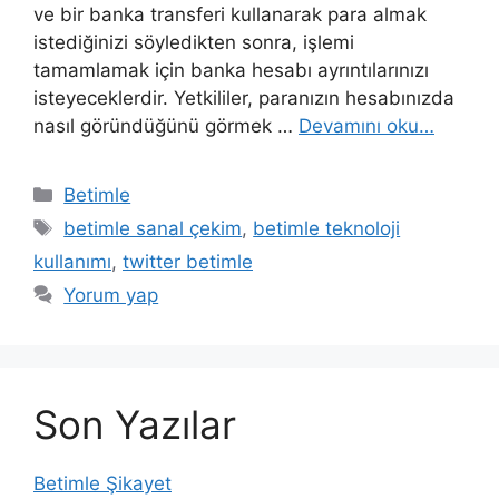
ve bir banka transferi kullanarak para almak
istediğinizi söyledikten sonra, işlemi
tamamlamak için banka hesabı ayrıntılarınızı
isteyeceklerdir. Yetkililer, paranızın hesabınızda
nasıl göründüğünü görmek …
Devamını oku…
Kategoriler
Betimle
Etiketler
betimle sanal çekim
,
betimle teknoloji
kullanımı
,
twitter betimle
Yorum yap
Son Yazılar
Betimle Şikayet