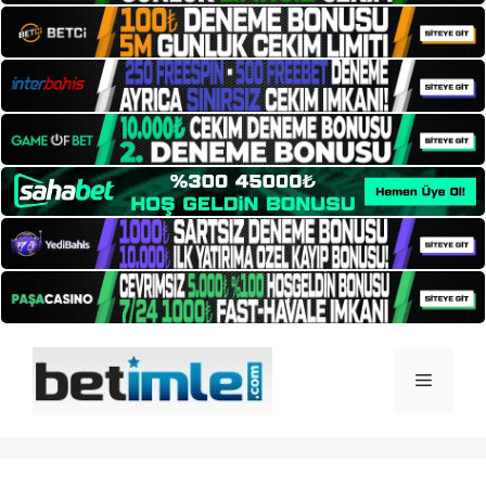
İçeriğe
atla
Menü