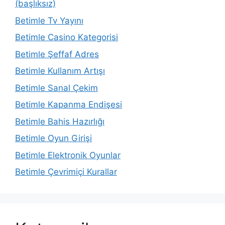
(başlıksız)
Betimle Tv Yayını
Betimle Casino Kategorisi
Betimle Şeffaf Adres
Betimle Kullanım Artışı
Betimle Sanal Çekim
Betimle Kapanma Endişesi
Betimle Bahis Hazırlığı
Betimle Oyun Girişi
Betimle Elektronik Oyunlar
Betimle Çevrimiçi Kurallar