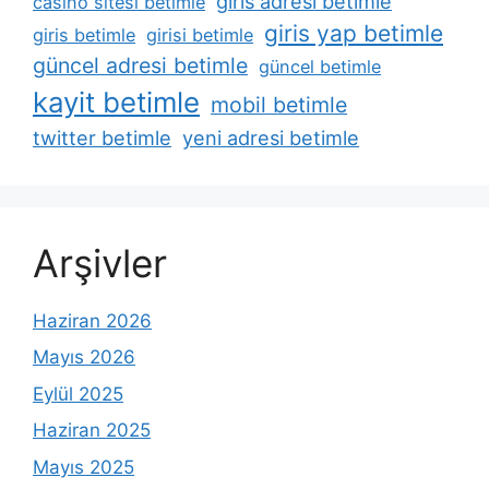
giris adresi betimle
casino sitesi betimle
giris yap betimle
giris betimle
girisi betimle
güncel adresi betimle
güncel betimle
kayit betimle
mobil betimle
twitter betimle
yeni adresi betimle
Arşivler
Haziran 2026
Mayıs 2026
Eylül 2025
Haziran 2025
Mayıs 2025