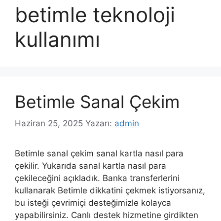
betimle teknoloji
kullanımı
Betimle Sanal Çekim
Haziran 25, 2025
Yazarı:
admin
Betimle sanal çekim sanal kartla nasıl para
çekilir. Yukarıda sanal kartla nasıl para
çekileceğini açıkladık. Banka transferlerini
kullanarak Betimle dikkatini çekmek istiyorsanız,
bu isteği çevrimiçi desteğimizle kolayca
yapabilirsiniz. Canlı destek hizmetine girdikten