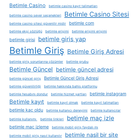
Betimle Casino
betimle casino kayıt talimatları
Betimle Casino Sitesi
betimle casino sever seçenekleri
betimle com
betimle casino sitesi güvenilir midir
betimle ekşi sözlüğü
betimle erişimi
betimle erişimi erişimi
betimle giris yap
betimle girisi
Betimle Giriş
Betimle Giriş Adresi
betimle giriş sorunlarına çözümler
betimle grubu
Betimle Güncel
betimle güncel adresi
Betimle Güncel Giriş Adresi
betimle güncel giriş
betimle güvenilirliği
betimle hakkında bahis platformu
betimle instagram
betimle hesabını dondur
betimle hizmet şartları
Betimle kayıt
betimle kayıt olmak
betimle kayıt talimatları
betimle kaç oldu
betimle kullanıcı deneyimi
betimle kullanıcılar
betimle maç izle
betimle kullanımı
betimle linkleri
betimle maç izleme
betimle mobil giriş faydalı mı
betimle nasil bir site
betimle mobil giriş nasıl kullanılır