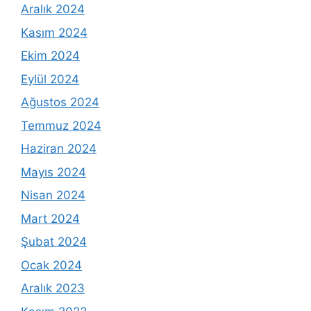
Aralık 2024
Kasım 2024
Ekim 2024
Eylül 2024
Ağustos 2024
Temmuz 2024
Haziran 2024
Mayıs 2024
Nisan 2024
Mart 2024
Şubat 2024
Ocak 2024
Aralık 2023