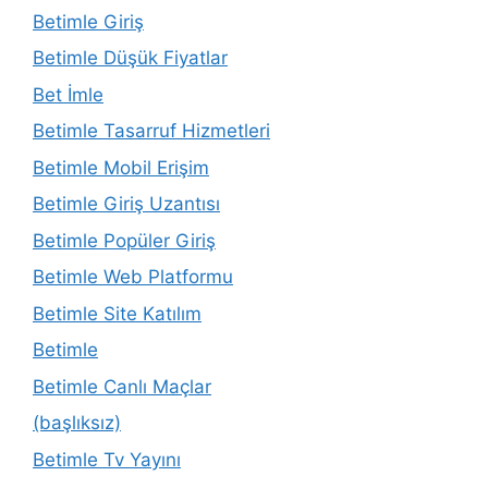
Betimle Giriş
Betimle Düşük Fiyatlar
Bet İmle
Betimle Tasarruf Hizmetleri
Betimle Mobil Erişim
Betimle Giriş Uzantısı
Betimle Popüler Giriş
Betimle Web Platformu
Betimle Site Katılım
Betimle
Betimle Canlı Maçlar
(başlıksız)
Betimle Tv Yayını