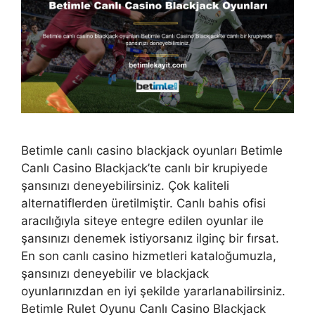
Betimle canlı casino blackjack oyunları Betimle
Canlı Casino Blackjack’te canlı bir krupiyede
şansınızı deneyebilirsiniz. Çok kaliteli
alternatiflerden üretilmiştir. Canlı bahis ofisi
aracılığıyla siteye entegre edilen oyunlar ile
şansınızı denemek istiyorsanız ilginç bir fırsat.
En son canlı casino hizmetleri kataloğumuzla,
şansınızı deneyebilir ve blackjack
oyunlarınızdan en iyi şekilde yararlanabilirsiniz.
Betimle Rulet Oyunu Canlı Casino Blackjack