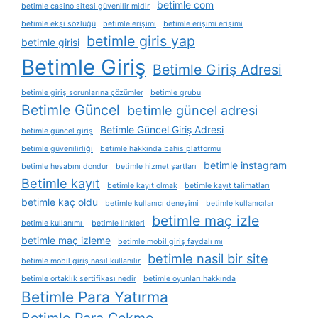
betimle com
betimle casino sitesi güvenilir midir
betimle ekşi sözlüğü
betimle erişimi
betimle erişimi erişimi
betimle giris yap
betimle girisi
Betimle Giriş
Betimle Giriş Adresi
betimle giriş sorunlarına çözümler
betimle grubu
Betimle Güncel
betimle güncel adresi
Betimle Güncel Giriş Adresi
betimle güncel giriş
betimle güvenilirliği
betimle hakkında bahis platformu
betimle instagram
betimle hesabını dondur
betimle hizmet şartları
Betimle kayıt
betimle kayıt olmak
betimle kayıt talimatları
betimle kaç oldu
betimle kullanıcı deneyimi
betimle kullanıcılar
betimle maç izle
betimle kullanımı
betimle linkleri
betimle maç izleme
betimle mobil giriş faydalı mı
betimle nasil bir site
betimle mobil giriş nasıl kullanılır
betimle ortaklık sertifikası nedir
betimle oyunları hakkında
Betimle Para Yatırma
Betimle Para Çekme