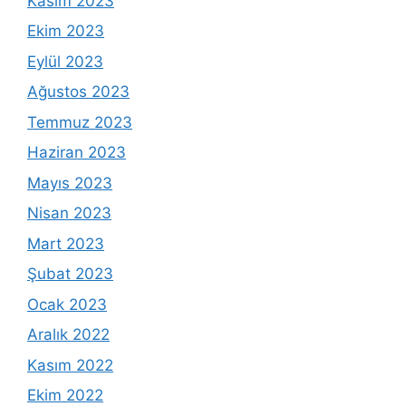
Kasım 2023
Ekim 2023
Eylül 2023
Ağustos 2023
Temmuz 2023
Haziran 2023
Mayıs 2023
Nisan 2023
Mart 2023
Şubat 2023
Ocak 2023
Aralık 2022
Kasım 2022
Ekim 2022