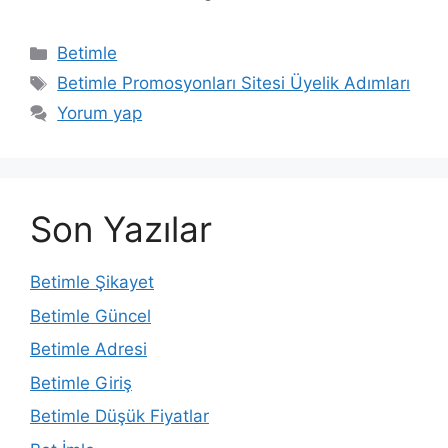
Kategoriler
Betimle
Etiketler
Betimle Promosyonları Sitesi Üyelik Adımları
Yorum yap
Son Yazılar
Betimle Şikayet
Betimle Güncel
Betimle Adresi
Betimle Giriş
Betimle Düşük Fiyatlar