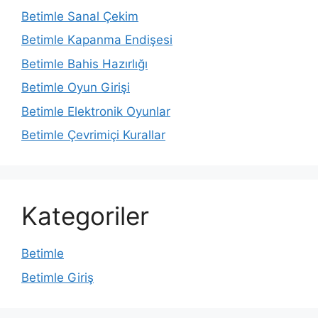
Betimle Sanal Çekim
Betimle Kapanma Endişesi
Betimle Bahis Hazırlığı
Betimle Oyun Girişi
Betimle Elektronik Oyunlar
Betimle Çevrimiçi Kurallar
Kategoriler
Betimle
Betimle Giriş