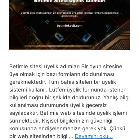
Betimle sitesi üyelik adımları Bir oyun sitesine
üye olmak için bazı formların doldurulması
gerekmektedir. Tüm bahis siteleri bir üyelik
sistemi kullanır. Lütfen üyelik formunda istenen
bilgileri doğru bir şekilde doldurunuz. Yanlış bilgi
kullanılması durumunda üyelik geçersiz
sayılacaktır. Betimle web sitesinde üyelik işlemi
sürmektedir. Kişisel bilgilerinizin güvenliği
konusunda endişelenmenize gerek yok. Çünkü
bir web sitesinden bilgi …
Devamını oku…