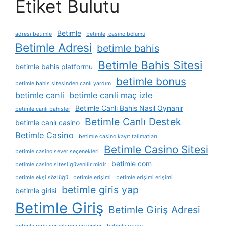
Etiket Bulutu
Betimle
adresi betimle
betimle, casino bölümü
Betimle Adresi
betimle bahis
Betimle Bahis Sitesi
betimle bahis platformu
betimle bonus
betimle bahis sitesinden canlı yardım
betimle canli
betimle canli maç izle
Betimle Canlı Bahis Nasıl Oynanır
betimle canlı bahisler
Betimle Canlı Destek
betimle canlı casino
Betimle Casino
betimle casino kayıt talimatları
Betimle Casino Sitesi
betimle casino sever seçenekleri
betimle com
betimle casino sitesi güvenilir midir
betimle ekşi sözlüğü
betimle erişimi
betimle erişimi erişimi
betimle giris yap
betimle girisi
Betimle Giriş
Betimle Giriş Adresi