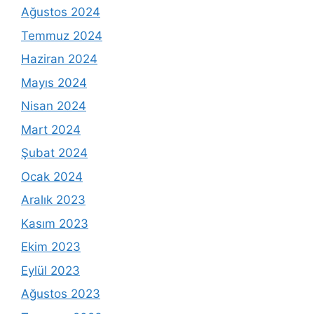
Ağustos 2024
Temmuz 2024
Haziran 2024
Mayıs 2024
Nisan 2024
Mart 2024
Şubat 2024
Ocak 2024
Aralık 2023
Kasım 2023
Ekim 2023
Eylül 2023
Ağustos 2023