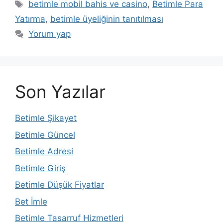
Etiketler
betimle mobil bahis ve casino
,
Betimle Para
Yatırma
,
betimle üyeliğinin tanıtılması
Yorum yap
Son Yazılar
Betimle Şikayet
Betimle Güncel
Betimle Adresi
Betimle Giriş
Betimle Düşük Fiyatlar
Bet İmle
Betimle Tasarruf Hizmetleri