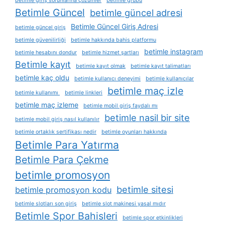
betimle giriş sorunlarına çözümler
betimle grubu
Betimle Güncel
betimle güncel adresi
Betimle Güncel Giriş Adresi
betimle güncel giriş
betimle güvenilirliği
betimle hakkında bahis platformu
betimle instagram
betimle hesabını dondur
betimle hizmet şartları
Betimle kayıt
betimle kayıt olmak
betimle kayıt talimatları
betimle kaç oldu
betimle kullanıcı deneyimi
betimle kullanıcılar
betimle maç izle
betimle kullanımı
betimle linkleri
betimle maç izleme
betimle mobil giriş faydalı mı
betimle nasil bir site
betimle mobil giriş nasıl kullanılır
betimle ortaklık sertifikası nedir
betimle oyunları hakkında
Betimle Para Yatırma
Betimle Para Çekme
betimle promosyon
betimle sitesi
betimle promosyon kodu
betimle slotları son giriş
betimle slot makinesi yasal mıdır
Betimle Spor Bahisleri
betimle spor etkinlikleri