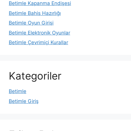
Betimle Kapanma Endişesi
Betimle Bahis Hazırlığı
Betimle Oyun Girişi
Betimle Elektronik Oyunlar
Betimle Çevrimiçi Kurallar
Kategoriler
Betimle
Betimle Giriş