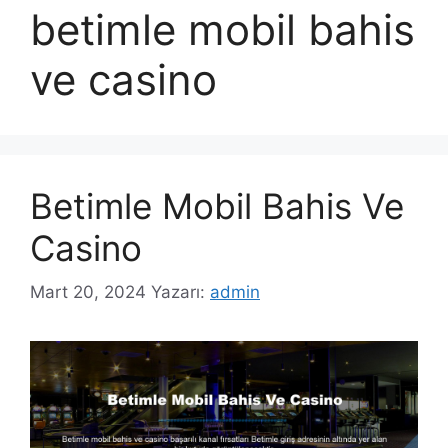
betimle mobil bahis
ve casino
Betimle Mobil Bahis Ve
Casino
Mart 20, 2024
Yazarı:
admin