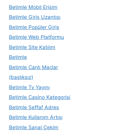
Betimle Mobil Erişim
Betimle Giriş Uzantısı
Betimle Popüler Giriş
Betimle Web Platformu
Betimle Site Katılım
Betimle
Betimle Canlı Maçlar
(başlıksız)
Betimle Tv Yayını
Betimle Casino Kategorisi
Betimle Şeffaf Adres
Betimle Kullanım Artışı
Betimle Sanal Çekim