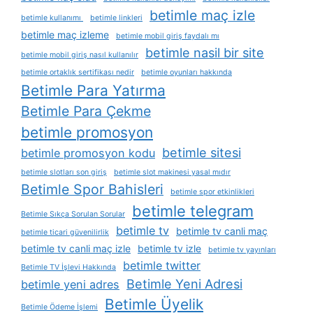
betimle maç izle
betimle kullanımı
betimle linkleri
betimle maç izleme
betimle mobil giriş faydalı mı
betimle nasil bir site
betimle mobil giriş nasıl kullanılır
betimle ortaklık sertifikası nedir
betimle oyunları hakkında
Betimle Para Yatırma
Betimle Para Çekme
betimle promosyon
betimle sitesi
betimle promosyon kodu
betimle slotları son giriş
betimle slot makinesi yasal mıdır
Betimle Spor Bahisleri
betimle spor etkinlikleri
betimle telegram
Betimle Sıkça Sorulan Sorular
betimle tv
betimle tv canli maç
betimle ticari güvenilirlik
betimle tv canli maç izle
betimle tv izle
betimle tv yayınları
betimle twitter
Betimle TV İşlevi Hakkında
Betimle Yeni Adresi
betimle yeni adres
Betimle Üyelik
Betimle Ödeme İşlemi