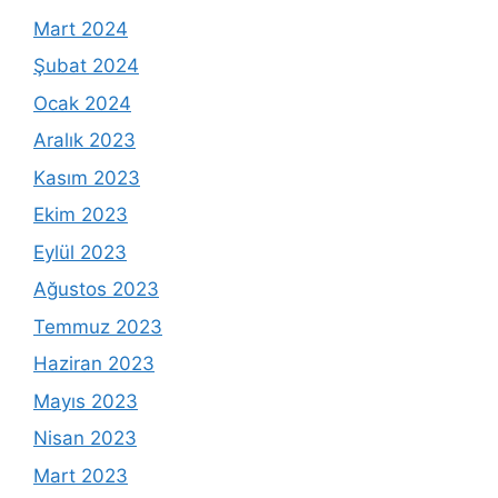
Mart 2024
Şubat 2024
Ocak 2024
Aralık 2023
Kasım 2023
Ekim 2023
Eylül 2023
Ağustos 2023
Temmuz 2023
Haziran 2023
Mayıs 2023
Nisan 2023
Mart 2023