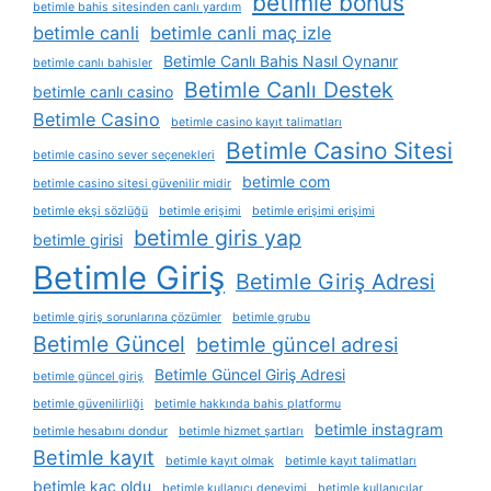
betimle bonus
betimle bahis sitesinden canlı yardım
betimle canli
betimle canli maç izle
Betimle Canlı Bahis Nasıl Oynanır
betimle canlı bahisler
Betimle Canlı Destek
betimle canlı casino
Betimle Casino
betimle casino kayıt talimatları
Betimle Casino Sitesi
betimle casino sever seçenekleri
betimle com
betimle casino sitesi güvenilir midir
betimle ekşi sözlüğü
betimle erişimi
betimle erişimi erişimi
betimle giris yap
betimle girisi
Betimle Giriş
Betimle Giriş Adresi
betimle giriş sorunlarına çözümler
betimle grubu
Betimle Güncel
betimle güncel adresi
Betimle Güncel Giriş Adresi
betimle güncel giriş
betimle güvenilirliği
betimle hakkında bahis platformu
betimle instagram
betimle hesabını dondur
betimle hizmet şartları
Betimle kayıt
betimle kayıt olmak
betimle kayıt talimatları
betimle kaç oldu
betimle kullanıcı deneyimi
betimle kullanıcılar