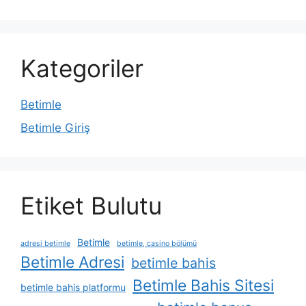
Kategoriler
Betimle
Betimle Giriş
Etiket Bulutu
Betimle
adresi betimle
betimle, casino bölümü
Betimle Adresi
betimle bahis
Betimle Bahis Sitesi
betimle bahis platformu