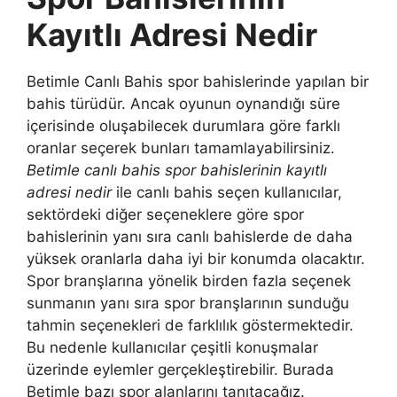
Kayıtlı Adresi Nedir
Betimle Canlı Bahis spor bahislerinde yapılan bir
bahis türüdür. Ancak oyunun oynandığı süre
içerisinde oluşabilecek durumlara göre farklı
oranlar seçerek bunları tamamlayabilirsiniz.
Betimle canlı bahis spor bahislerinin kayıtlı
adresi nedir
ile canlı bahis seçen kullanıcılar,
sektördeki diğer seçeneklere göre spor
bahislerinin yanı sıra canlı bahislerde de daha
yüksek oranlarla daha iyi bir konumda olacaktır.
Spor branşlarına yönelik birden fazla seçenek
sunmanın yanı sıra spor branşlarının sunduğu
tahmin seçenekleri de farklılık göstermektedir.
Bu nedenle kullanıcılar çeşitli konuşmalar
üzerinde eylemler gerçekleştirebilir. Burada
Betimle bazı spor alanlarını tanıtacağız.