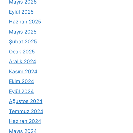
Mayıs 2026
Eylül 2025
Haziran 2025
Mayıs 2025
Şubat 2025
Ocak 2025
Aralık 2024
Kasım 2024
Ekim 2024
Eylül 2024
Ağustos 2024
Temmuz 2024
Haziran 2024
Mayıs 2024