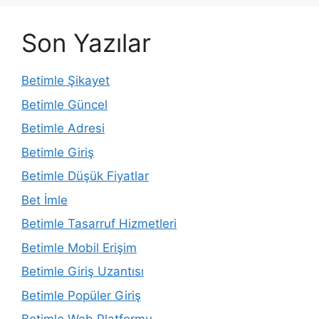
Son Yazılar
Betimle Şikayet
Betimle Güncel
Betimle Adresi
Betimle Giriş
Betimle Düşük Fiyatlar
Bet İmle
Betimle Tasarruf Hizmetleri
Betimle Mobil Erişim
Betimle Giriş Uzantısı
Betimle Popüler Giriş