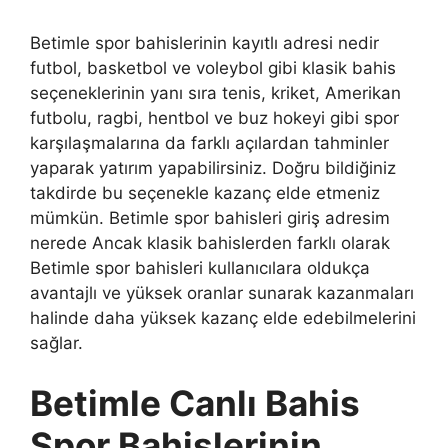
Betimle spor bahislerinin kayıtlı adresi nedir
futbol, ​​basketbol ve voleybol gibi klasik bahis
seçeneklerinin yanı sıra tenis, kriket, Amerikan
futbolu, ragbi, hentbol ve buz hokeyi gibi spor
karşılaşmalarına da farklı açılardan tahminler
yaparak yatırım yapabilirsiniz. Doğru bildiğiniz
takdirde bu seçenekle kazanç elde etmeniz
mümkün. Betimle spor bahisleri giriş adresim
nerede Ancak klasik bahislerden farklı olarak
Betimle spor bahisleri kullanıcılara oldukça
avantajlı ve yüksek oranlar sunarak kazanmaları
halinde daha yüksek kazanç elde edebilmelerini
sağlar.
Betimle Canlı Bahis
Spor Bahislerinin