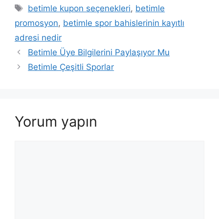
Etiketler
betimle kupon seçenekleri
,
betimle
promosyon
,
betimle spor bahislerinin kayıtlı
adresi nedir
Yazı
Betimle Üye Bilgilerini Paylaşıyor Mu
dolaşımı
Betimle Çeşitli Sporlar
Yorum yapın
Yorum