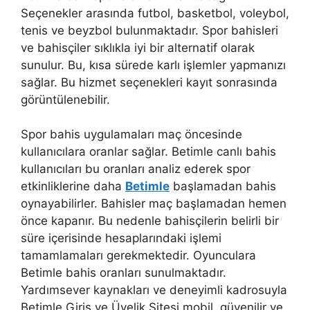
Seçenekler arasında futbol, ​​basketbol, ​​voleybol,
tenis ve beyzbol bulunmaktadır. Spor bahisleri
ve bahisçiler sıklıkla iyi bir alternatif olarak
sunulur. Bu, kısa sürede karlı işlemler yapmanızı
sağlar. Bu hizmet seçenekleri kayıt sonrasında
görüntülenebilir.
Spor bahis uygulamaları maç öncesinde
kullanıcılara oranlar sağlar. Betimle canlı bahis
kullanıcıları bu oranları analiz ederek spor
etkinliklerine daha
Betimle
başlamadan bahis
oynayabilirler. Bahisler maç başlamadan hemen
önce kapanır. Bu nedenle bahisçilerin belirli bir
süre içerisinde hesaplarındaki işlemi
tamamlamaları gerekmektedir. Oyunculara
Betimle bahis oranları sunulmaktadır.
Yardımsever kaynakları ve deneyimli kadrosuyla
Betimle Giriş ve Üyelik Sitesi mobil, güvenilir ve