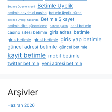
Betimle Üyelik
Betimle Ödeme İşlemi
betimle çevrimiçi casino
betimle üyelik süreci
Betimle Şikayet
betimle üyeliği hakkında
betimle şifre güncelleme
canli betimle
betimle şirketi
giris adresi betimle
casino sitesi betimle
giris yap betimle
giris betimle
girisi betimle
güncel adresi betimle
güncel betimle
kayit betimle
mobil betimle
twitter betimle
yeni adresi betimle
Arşivler
Haziran 2026