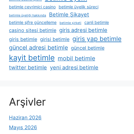
betimle çevrimiçi casino
betimle üyelik süreci
Betimle Şikayet
betimle üyeliği hakkında
betimle şifre güncelleme
canli betimle
betimle şirketi
giris adresi betimle
casino sitesi betimle
giris yap betimle
giris betimle
girisi betimle
güncel adresi betimle
güncel betimle
kayit betimle
mobil betimle
twitter betimle
yeni adresi betimle
Arşivler
Haziran 2026
Mayıs 2026