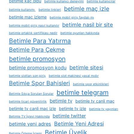
betimle kaç oldu
betimle kullanıcı deneyimi
betimle kullanıcılar
betimle maç izle
betimle kullanımı
betimle linkleri
betimle maç izleme
betimle mobil giriş faydalı mı
betimle nasil bir site
betimle mobil giriş nasıl kullanılır
betimle ortaklık sertifikası nedir
betimle oyunları hakkında
Betimle Para Yatırma
Betimle Para Çekme
betimle promosyon
betimle sitesi
betimle promosyon kodu
betimle slotları son giriş
betimle slot makinesi yasal mıdır
Betimle Spor Bahisleri
betimle spor etkinlikleri
betimle telegram
Betimle Sıkça Sorulan Sorular
betimle tv
betimle tv canli maç
betimle ticari güvenilirlik
betimle tv canli maç izle
betimle tv izle
betimle tv yayınları
betimle twitter
Betimle TV İşlevi Hakkında
Betimle Yeni Adresi
betimle yeni adres
Betimle Üyelik
Betimle Ödeme İşlemi