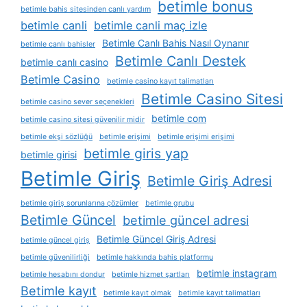
betimle bonus
betimle bahis sitesinden canlı yardım
betimle canli
betimle canli maç izle
Betimle Canlı Bahis Nasıl Oynanır
betimle canlı bahisler
Betimle Canlı Destek
betimle canlı casino
Betimle Casino
betimle casino kayıt talimatları
Betimle Casino Sitesi
betimle casino sever seçenekleri
betimle com
betimle casino sitesi güvenilir midir
betimle ekşi sözlüğü
betimle erişimi
betimle erişimi erişimi
betimle giris yap
betimle girisi
Betimle Giriş
Betimle Giriş Adresi
betimle giriş sorunlarına çözümler
betimle grubu
Betimle Güncel
betimle güncel adresi
Betimle Güncel Giriş Adresi
betimle güncel giriş
betimle güvenilirliği
betimle hakkında bahis platformu
betimle instagram
betimle hesabını dondur
betimle hizmet şartları
Betimle kayıt
betimle kayıt olmak
betimle kayıt talimatları