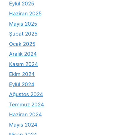
Eylül 2025
Haziran 2025
Mayıs 2025
Şubat 2025
Ocak 2025
Aralık 2024
Kasım 2024
Ekim 2024
Eylül 2024
Ağustos 2024
Temmuz 2024
Haziran 2024
Mayıs 2024
Nisan 2024