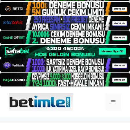
İçeriğe
atla
Menü