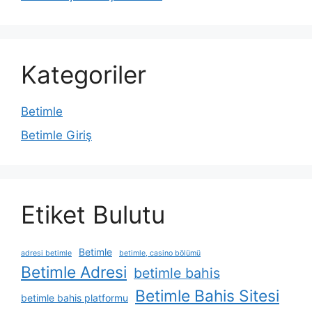
Kategoriler
Betimle
Betimle Giriş
Etiket Bulutu
Betimle
adresi betimle
betimle, casino bölümü
Betimle Adresi
betimle bahis
Betimle Bahis Sitesi
betimle bahis platformu