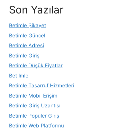
Son Yazılar
Betimle Şikayet
Betimle Güncel
Betimle Adresi
Betimle Giriş
Betimle Düşük Fiyatlar
Bet İmle
Betimle Tasarruf Hizmetleri
Betimle Mobil Erişim
Betimle Giriş Uzantısı
Betimle Popüler Giriş
Betimle Web Platformu