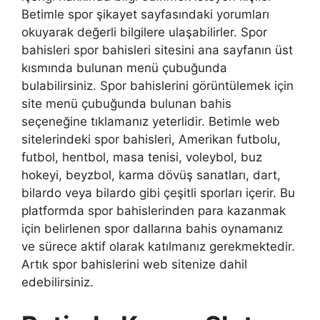
Betimle spor şikayet sayfasındaki yorumları
okuyarak değerli bilgilere ulaşabilirler. Spor
bahisleri spor bahisleri sitesini ana sayfanın üst
kısmında bulunan menü çubuğunda
bulabilirsiniz. Spor bahislerini görüntülemek için
site menü çubuğunda bulunan bahis
seçeneğine tıklamanız yeterlidir. Betimle web
sitelerindeki spor bahisleri, Amerikan futbolu,
futbol, ​​hentbol, ​​masa tenisi, voleybol, buz
hokeyi, beyzbol, karma dövüş sanatları, dart,
bilardo veya bilardo gibi çeşitli sporları içerir. Bu
platformda spor bahislerinden para kazanmak
için belirlenen spor dallarına bahis oynamanız
ve sürece aktif olarak katılmanız gerekmektedir.
Artık spor bahislerini web sitenize dahil
edebilirsiniz.