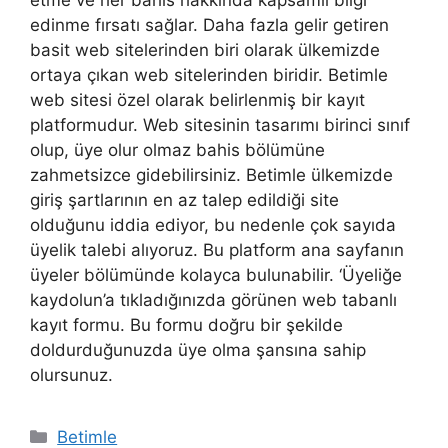
edinme fırsatı sağlar. Daha fazla gelir getiren
basit web sitelerinden biri olarak ülkemizde
ortaya çıkan web sitelerinden biridir. Betimle
web sitesi özel olarak belirlenmiş bir kayıt
platformudur. Web sitesinin tasarımı birinci sınıf
olup, üye olur olmaz bahis bölümüne
zahmetsizce gidebilirsiniz. Betimle ülkemizde
giriş şartlarının en az talep edildiği site
olduğunu iddia ediyor, bu nedenle çok sayıda
üyelik talebi alıyoruz. Bu platform ana sayfanın
üyeler bölümünde kolayca bulunabilir. ‘Üyeliğe
kaydolun’a tıkladığınızda görünen web tabanlı
kayıt formu. Bu formu doğru bir şekilde
doldurduğunuzda üye olma şansına sahip
olursunuz.
Kategoriler
Betimle