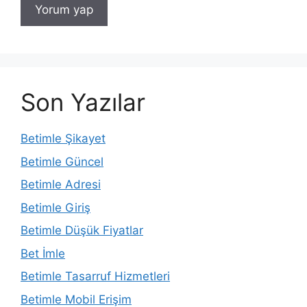
Son Yazılar
Betimle Şikayet
Betimle Güncel
Betimle Adresi
Betimle Giriş
Betimle Düşük Fiyatlar
Bet İmle
Betimle Tasarruf Hizmetleri
Betimle Mobil Erişim