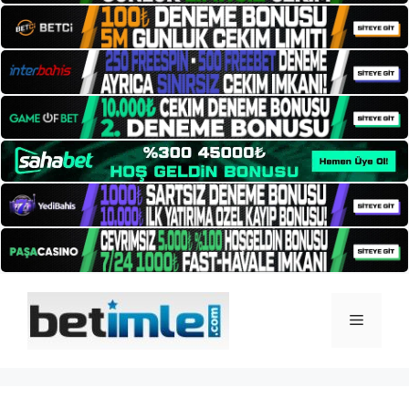
İçeriğe
atla
Menü