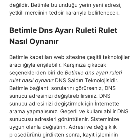
değildir. Betimle bulunduğu yerin yeni adresi,
yetkili merciinin tedbir kararıyla belirlenecek.
Betimle Dns Ayarı Ruleti Rulet
Nasıl Oynanır
Betimle kapatılan web sitesine çeşitli teknolojiler
aracılığıyla erişilebilir. Karşınıza çıkacak
seçeneklerden biri de
Betimle dns ayarı ruleti
rulet nasıl oynanır
DNS Saldırı Teknolojisidir.
Betimle bağlantı sorularını görürseniz, DNS
sunucu adresinizi değiştirebilirsiniz. DNS
sunucu adresinizi değiştirmek için İnternette
arama yapmalısınız. Geçerli ve kullanılabilir DNS
sunucusu adresleri görüntülenir. Sisteminize
uygun olanla değiştirin. Adresi ve değişiklik
prosedürünü girdikten sonra, kayıt işleminin