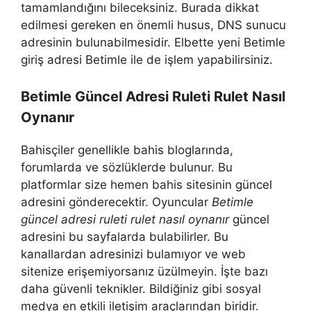
tamamlandığını bileceksiniz. Burada dikkat
edilmesi gereken en önemli husus, DNS sunucu
adresinin bulunabilmesidir. Elbette yeni Betimle
giriş adresi Betimle ile de işlem yapabilirsiniz.
Betimle Güncel Adresi Ruleti Rulet Nasıl
Oynanır
Bahisçiler genellikle bahis bloglarında,
forumlarda ve sözlüklerde bulunur. Bu
platformlar size hemen bahis sitesinin güncel
adresini gönderecektir. Oyuncular
Betimle
güncel adresi ruleti rulet nasıl oynanır
güncel
adresini bu sayfalarda bulabilirler. Bu
kanallardan adresinizi bulamıyor ve web
sitenize erişemiyorsanız üzülmeyin. İşte bazı
daha güvenli teknikler. Bildiğiniz gibi sosyal
medya en etkili iletişim araçlarından biridir.