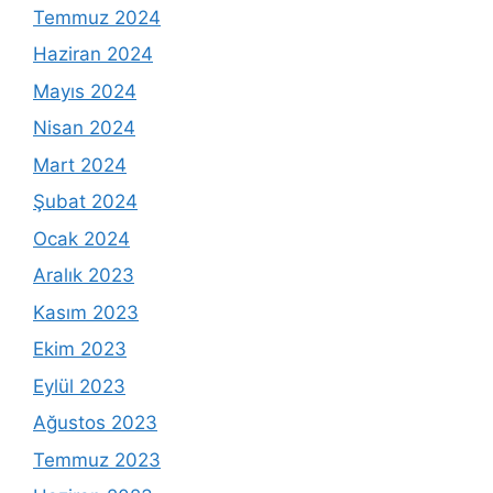
Temmuz 2024
Haziran 2024
Mayıs 2024
Nisan 2024
Mart 2024
Şubat 2024
Ocak 2024
Aralık 2023
Kasım 2023
Ekim 2023
Eylül 2023
Ağustos 2023
Temmuz 2023