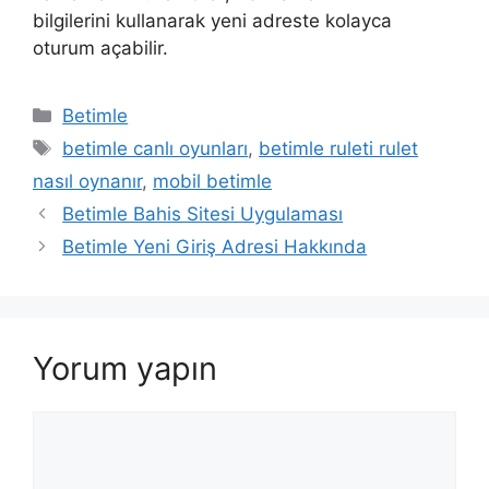
bilgilerini kullanarak yeni adreste kolayca
oturum açabilir.
Kategoriler
Betimle
Etiketler
betimle canlı oyunları
,
betimle ruleti rulet
nasıl oynanır
,
mobil betimle
Yazı
Betimle Bahis Sitesi Uygulaması
dolaşımı
Betimle Yeni Giriş Adresi Hakkında
Yorum yapın
Yorum