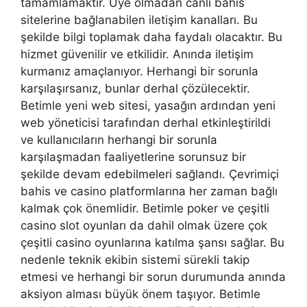
tamamlamaktır. Üye olmadan canlı bahis
sitelerine bağlanabilen iletişim kanalları. Bu
şekilde bilgi toplamak daha faydalı olacaktır. Bu
hizmet güvenilir ve etkilidir. Anında iletişim
kurmanız amaçlanıyor. Herhangi bir sorunla
karşılaşırsanız, bunlar derhal çözülecektir.
Betimle yeni web sitesi, yasağın ardından yeni
web yöneticisi tarafından derhal etkinleştirildi
ve kullanıcıların herhangi bir sorunla
karşılaşmadan faaliyetlerine sorunsuz bir
şekilde devam edebilmeleri sağlandı. Çevrimiçi
bahis ve casino platformlarına her zaman bağlı
kalmak çok önemlidir. Betimle poker ve çeşitli
casino slot oyunları da dahil olmak üzere çok
çeşitli casino oyunlarına katılma şansı sağlar. Bu
nedenle teknik ekibin sistemi sürekli takip
etmesi ve herhangi bir sorun durumunda anında
aksiyon alması büyük önem taşıyor. Betimle