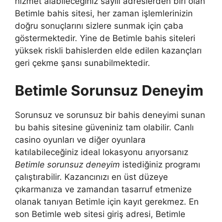
hizmet alabileceğiniz sayılı adreslerden biri olan
Betimle bahis sitesi, her zaman işlemlerinizin
doğru sonuçlarını sizlere sunmak için çaba
göstermektedir. Yine de Betimle bahis siteleri
yüksek riskli bahislerden elde edilen kazançları
geri çekme şansı sunabilmektedir.
Betimle Sorunsuz Deneyim
Sorunsuz ve sorunsuz bir bahis deneyimi sunan
bu bahis sitesine güveniniz tam olabilir. Canlı
casino oyunları ve diğer oyunlara
katılabileceğiniz ideal lokasyonu arıyorsanız
Betimle sorunsuz deneyim
istediğiniz programı
çalıştırabilir. Kazancınızı en üst düzeye
çıkarmanıza ve zamandan tasarruf etmenize
olanak tanıyan Betimle için kayıt gerekmez. En
son Betimle web sitesi giriş adresi, Betimle