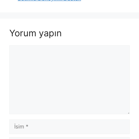
Yorum yapın
Yorum
İsim