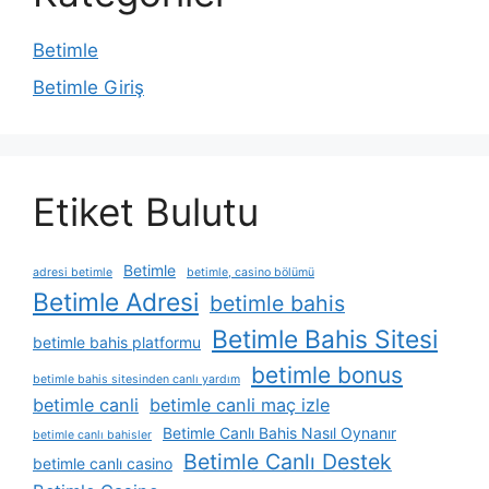
Betimle
Betimle Giriş
Etiket Bulutu
Betimle
adresi betimle
betimle, casino bölümü
Betimle Adresi
betimle bahis
Betimle Bahis Sitesi
betimle bahis platformu
betimle bonus
betimle bahis sitesinden canlı yardım
betimle canli
betimle canli maç izle
Betimle Canlı Bahis Nasıl Oynanır
betimle canlı bahisler
Betimle Canlı Destek
betimle canlı casino