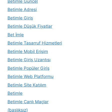
Betimle Güncel
Betimle Adresi
Betimle Giriş
Betimle Düşük Fiyatlar
Bet İmle
Betimle Tasarruf Hizmetleri
Betimle Mobil Erişim
Betimle Giriş Uzantısı
Betimle Popüler Giriş
Betimle Web Platformu
Betimle Site Katılım
Betimle
Betimle Canlı Maçlar
(başlıksız)