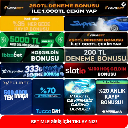
×
BETIMLE GİRİŞ İÇİN TIKLAYINIZ!