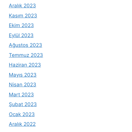
Aralık 2023
Kasım 2023
Ekim 2023
Eylül 2023
Ağustos 2023
Temmuz 2023
Haziran 2023
Mayıs 2023
Nisan 2023
Mart 2023
Şubat 2023
Ocak 2023
Aralık 2022