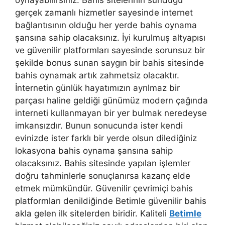
oynayabilirsiniz. Bahis sitelerinin sunduğu
gerçek zamanlı hizmetler sayesinde internet
bağlantısının olduğu her yerde bahis oynama
şansına sahip olacaksınız. İyi kurulmuş altyapısı
ve güvenilir platformları sayesinde sorunsuz bir
şekilde bonus sunan saygın bir bahis sitesinde
bahis oynamak artık zahmetsiz olacaktır.
İnternetin günlük hayatımızın ayrılmaz bir
parçası haline geldiği günümüz modern çağında
interneti kullanmayan bir yer bulmak neredeyse
imkansızdır. Bunun sonucunda ister kendi
evinizde ister farklı bir yerde olsun dilediğiniz
lokasyona bahis oynama şansına sahip
olacaksınız. Bahis sitesinde yapılan işlemler
doğru tahminlerle sonuçlanırsa kazanç elde
etmek mümkündür. Güvenilir çevrimiçi bahis
platformları denildiğinde Betimle güvenilir bahis
akla gelen ilk sitelerden biridir. Kaliteli
Betimle