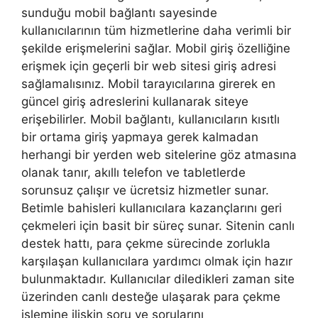
sunduğu mobil bağlantı sayesinde
kullanıcılarının tüm hizmetlerine daha verimli bir
şekilde erişmelerini sağlar. Mobil giriş özelliğine
erişmek için geçerli bir web sitesi giriş adresi
sağlamalısınız. Mobil tarayıcılarına girerek en
güncel giriş adreslerini kullanarak siteye
erişebilirler. Mobil bağlantı, kullanıcıların kısıtlı
bir ortama giriş yapmaya gerek kalmadan
herhangi bir yerden web sitelerine göz atmasına
olanak tanır, akıllı telefon ve tabletlerde
sorunsuz çalışır ve ücretsiz hizmetler sunar.
Betimle bahisleri kullanıcılara kazançlarını geri
çekmeleri için basit bir süreç sunar. Sitenin canlı
destek hattı, para çekme sürecinde zorlukla
karşılaşan kullanıcılara yardımcı olmak için hazır
bulunmaktadır. Kullanıcılar diledikleri zaman site
üzerinden canlı desteğe ulaşarak para çekme
işlemine ilişkin soru ve sorularını