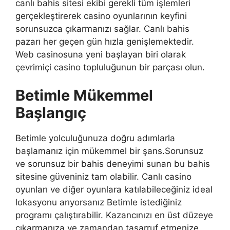
canlı bahis sitesi ekibi gerekli tüm işlemleri
gerçekleştirerek casino oyunlarının keyfini
sorunsuzca çıkarmanızı sağlar. Canlı bahis
pazarı her geçen gün hızla genişlemektedir.
Web casinosuna yeni başlayan biri olarak
çevrimiçi casino topluluğunun bir parçası olun.
Betimle Mükemmel
Başlangıç
Betimle yolculuğunuza doğru adımlarla
başlamanız için mükemmel bir şans.Sorunsuz
ve sorunsuz bir bahis deneyimi sunan bu bahis
sitesine güveniniz tam olabilir. Canlı casino
oyunları ve diğer oyunlara katılabileceğiniz ideal
lokasyonu arıyorsanız Betimle istediğiniz
programı çalıştırabilir. Kazancınızı en üst düzeye
çıkarmanıza ve zamandan tasarruf etmenize