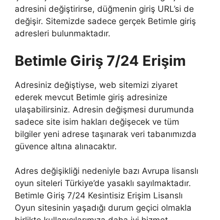
adresini değiştirirse, düğmenin giriş URL’si de
değişir. Sitemizde sadece gerçek Betimle giriş
adresleri bulunmaktadır.
Betimle Giriş 7/24 Erişim
Adresiniz değiştiyse, web sitemizi ziyaret
ederek mevcut Betimle giriş adresinize
ulaşabilirsiniz. Adresin değişmesi durumunda
sadece site isim hakları değişecek ve tüm
bilgiler yeni adrese taşınarak veri tabanımızda
güvence altına alınacaktır.
Adres değişikliği nedeniyle bazı Avrupa lisanslı
oyun siteleri Türkiye’de yasaklı sayılmaktadır.
Betimle Giriş 7/24 Kesintisiz Erişim Lisanslı
Oyun sitesinin yaşadığı durum geçici olmakla