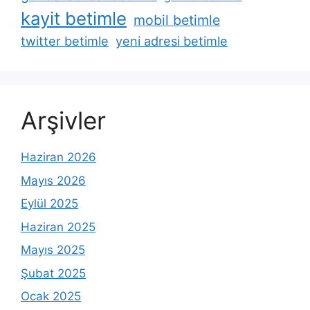
kayit betimle
mobil betimle
twitter betimle
yeni adresi betimle
Arşivler
Haziran 2026
Mayıs 2026
Eylül 2025
Haziran 2025
Mayıs 2025
Şubat 2025
Ocak 2025