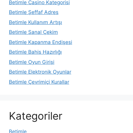
Betimle Casino Kategorisi
Betimle Şeffaf Adres
Betimle Kullanım Artışı
Betimle Sanal Çekim
Betimle Kapanma Endişesi
Betimle Bahis Hazırlığı
Betimle Oyun Girişi
Betimle Elektronik Oyunlar
Betimle Çevrimiçi Kurallar
Kategoriler
Betimle