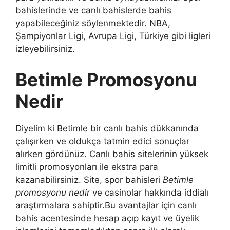
bahislerinde ve canlı bahislerde bahis
yapabileceğiniz söylenmektedir. NBA,
Şampiyonlar Ligi, Avrupa Ligi, Türkiye gibi ligleri
izleyebilirsiniz.
Betimle Promosyonu
Nedir
Diyelim ki Betimle bir canlı bahis dükkanında
çalışırken ve oldukça tatmin edici sonuçlar
alırken gördünüz. Canlı bahis sitelerinin yüksek
limitli promosyonları ile ekstra para
kazanabilirsiniz. Site, spor bahisleri
Betimle
promosyonu nedir
ve casinolar hakkında iddialı
araştırmalara sahiptir.Bu avantajlar için canlı
bahis acentesinde hesap açıp kayıt ve üyelik