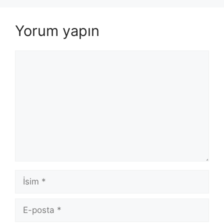
Yorum yapın
Yorum
İsim
E-
posta