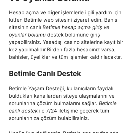
Hesap açma ve diğer işlemlerle ilgili yardım için
lütfen Betimle web sitesini ziyaret edin. Bahis
sitesinin canlı
Betimle hesap açma giriş ve
oyunlar bölümü
destek bölümüne giriş
yapabilirsiniz. Yasadışı casino sitelerine kayıt bir
kez yapılmalıdır.Birden fazla hesabınız varsa,
bahisler, üyelikler ve tüm işlemler kaldırılacaktır.
Betimle Canlı Destek
Betimle Yaşam Desteği, kullanıcıların faydalı
buldukları kanallardan siteye ulaşmalarını ve
sorunlarına çözüm bulmalarını sağlar.
Betimle
canlı destek
ile 7/24 iletişime geçerek tüm
sorunlarınıza çözüm bulabilirsiniz.