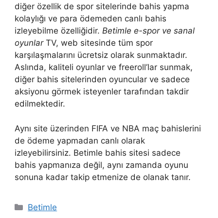
diğer özellik de spor sitelerinde bahis yapma
kolaylığı ve para ödemeden canlı bahis
izleyebilme özelliğidir.
Betimle e-spor ve sanal
oyunlar
TV, web sitesinde tüm spor
karşılaşmalarını ücretsiz olarak sunmaktadır.
Aslında, kaliteli oyunlar ve freeroll’lar sunmak,
diğer bahis sitelerinden oyuncular ve sadece
aksiyonu görmek isteyenler tarafından takdir
edilmektedir.
Aynı site üzerinden FIFA ve NBA maç bahislerini
de ödeme yapmadan canlı olarak
izleyebilirsiniz. Betimle bahis sitesi sadece
bahis yapmanıza değil, aynı zamanda oyunu
sonuna kadar takip etmenize de olanak tanır.
Kategoriler
Betimle