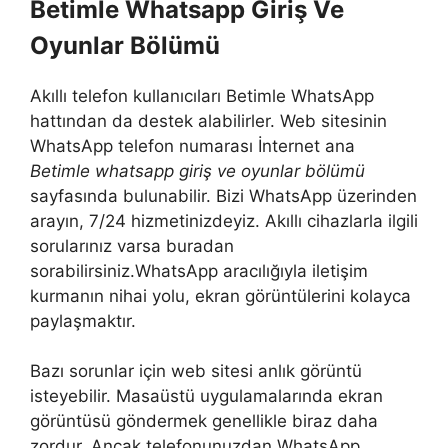
Betimle Whatsapp Giriş Ve
Oyunlar Bölümü
Akıllı telefon kullanıcıları Betimle WhatsApp
hattından da destek alabilirler. Web sitesinin
WhatsApp telefon numarası İnternet ana
Betimle whatsapp giriş ve oyunlar bölümü
sayfasında bulunabilir. Bizi WhatsApp üzerinden
arayın, 7/24 hizmetinizdeyiz. Akıllı cihazlarla ilgili
sorularınız varsa buradan
sorabilirsiniz.WhatsApp aracılığıyla iletişim
kurmanın nihai yolu, ekran görüntülerini kolayca
paylaşmaktır.
Bazı sorunlar için web sitesi anlık görüntü
isteyebilir. Masaüstü uygulamalarında ekran
görüntüsü göndermek genellikle biraz daha
zordur. Ancak telefonunuzdan WhatsApp