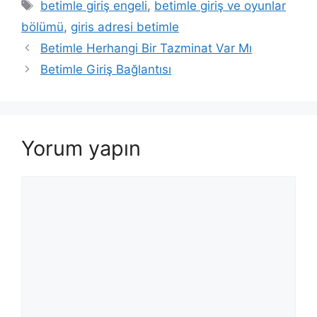
Etiketler
betimle giriş engeli
,
betimle giriş ve oyunlar
bölümü
,
giris adresi betimle
Yazı
Betimle Herhangi Bir Tazminat Var Mı
dolaşımı
Betimle Giriş Bağlantısı
Yorum yapın
Yorum