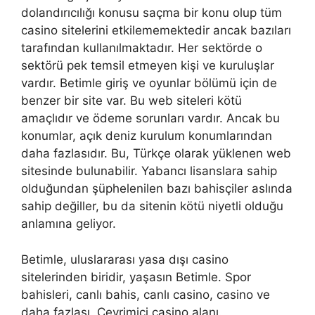
dolandırıcılığı konusu saçma bir konu olup tüm
casino sitelerini etkilememektedir ancak bazıları
tarafından kullanılmaktadır. Her sektörde o
sektörü pek temsil etmeyen kişi ve kuruluşlar
vardır. Betimle giriş ve oyunlar bölümü için de
benzer bir site var. Bu web siteleri kötü
amaçlıdır ve ödeme sorunları vardır. Ancak bu
konumlar, açık deniz kurulum konumlarından
daha fazlasıdır. Bu, Türkçe olarak yüklenen web
sitesinde bulunabilir. Yabancı lisanslara sahip
olduğundan şüphelenilen bazı bahisçiler aslında
sahip değiller, bu da sitenin kötü niyetli olduğu
anlamına geliyor.
Betimle, uluslararası yasa dışı casino
sitelerinden biridir, yaşasın Betimle. Spor
bahisleri, canlı bahis, canlı casino, casino ve
daha fazlası. Çevrimiçi casino alanı.