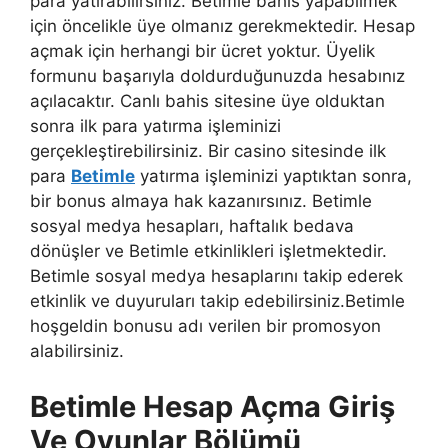
para yatırabilirsiniz. Betimle bahis yapabilmek
için öncelikle üye olmanız gerekmektedir. Hesap
açmak için herhangi bir ücret yoktur. Üyelik
formunu başarıyla doldurduğunuzda hesabınız
açılacaktır. Canlı bahis sitesine üye olduktan
sonra ilk para yatırma işleminizi
gerçekleştirebilirsiniz. Bir casino sitesinde ilk
para
Betimle
yatırma işleminizi yaptıktan sonra,
bir bonus almaya hak kazanırsınız. Betimle
sosyal medya hesapları, haftalık bedava
dönüşler ve Betimle etkinlikleri işletmektedir.
Betimle sosyal medya hesaplarını takip ederek
etkinlik ve duyuruları takip edebilirsiniz.Betimle
hoşgeldin bonusu adı verilen bir promosyon
alabilirsiniz.
Betimle Hesap Açma Giriş
Ve Oyunlar Bölümü