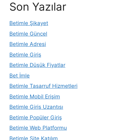
Son Yazılar
Betimle Şikayet
Betimle Güncel
Betimle Adresi
Betimle Giriş
Betimle Düşük Fiyatlar
Bet İmle
Betimle Tasarruf Hizmetleri
Betimle Mobil Erişim
Betimle Giriş Uzantısı
Betimle Popüler Giriş
Betimle Web Platformu
Betimle Site Katılım