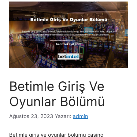
Betimle Giriş Ve
Oyunlar Bölümü
Ağustos 23, 2023
Yazarı:
admin
Betimle giriş ve oyunlar bölümü casino