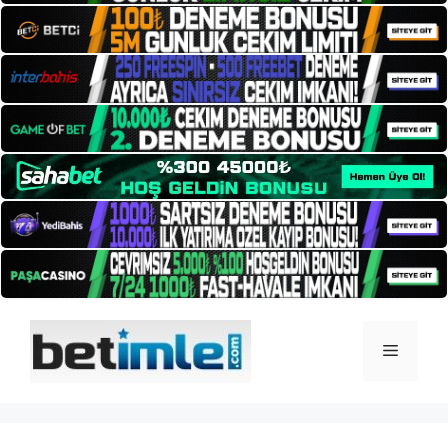
İçeriğe
atla
Menü