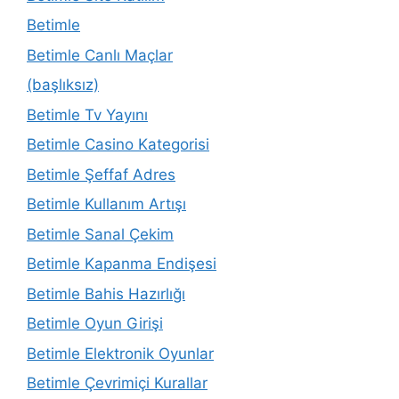
Betimle
Betimle Canlı Maçlar
(başlıksız)
Betimle Tv Yayını
Betimle Casino Kategorisi
Betimle Şeffaf Adres
Betimle Kullanım Artışı
Betimle Sanal Çekim
Betimle Kapanma Endişesi
Betimle Bahis Hazırlığı
Betimle Oyun Girişi
Betimle Elektronik Oyunlar
Betimle Çevrimiçi Kurallar