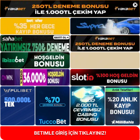
×
BETIMLE GİRİŞ İÇİN TIKLAYINIZ!