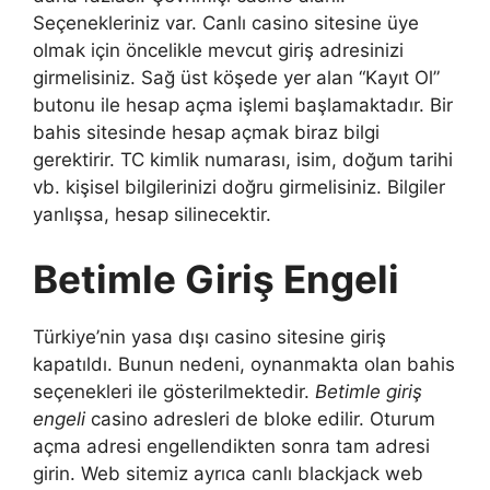
Seçenekleriniz var. Canlı casino sitesine üye
olmak için öncelikle mevcut giriş adresinizi
girmelisiniz. Sağ üst köşede yer alan “Kayıt Ol”
butonu ile hesap açma işlemi başlamaktadır. Bir
bahis sitesinde hesap açmak biraz bilgi
gerektirir. TC kimlik numarası, isim, doğum tarihi
vb. kişisel bilgilerinizi doğru girmelisiniz. Bilgiler
yanlışsa, hesap silinecektir.
Betimle Giriş Engeli
Türkiye’nin yasa dışı casino sitesine giriş
kapatıldı. Bunun nedeni, oynanmakta olan bahis
seçenekleri ile gösterilmektedir.
Betimle giriş
engeli
casino adresleri de bloke edilir. Oturum
açma adresi engellendikten sonra tam adresi
girin. Web sitemiz ayrıca canlı blackjack web