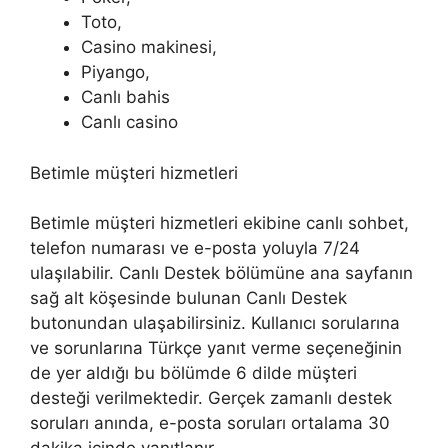
Toto,
Casino makinesi,
Piyango,
Canlı bahis
Canlı casino
Betimle müşteri hizmetleri
Betimle müşteri hizmetleri ekibine canlı sohbet,
telefon numarası ve e-posta yoluyla 7/24
ulaşılabilir. Canlı Destek bölümüne ana sayfanın
sağ alt köşesinde bulunan Canlı Destek
butonundan ulaşabilirsiniz. Kullanıcı sorularına
ve sorunlarına Türkçe yanıt verme seçeneğinin
de yer aldığı bu bölümde 6 dilde müşteri
desteği verilmektedir. Gerçek zamanlı destek
soruları anında, e-posta soruları ortalama 30