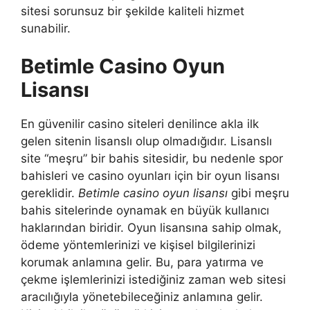
sitesi sorunsuz bir şekilde kaliteli hizmet
sunabilir.
Betimle Casino Oyun
Lisansı
En güvenilir casino siteleri denilince akla ilk
gelen sitenin lisanslı olup olmadığıdır. Lisanslı
site “meşru” bir bahis sitesidir, bu nedenle spor
bahisleri ve casino oyunları için bir oyun lisansı
gereklidir.
Betimle casino oyun lisansı
gibi meşru
bahis sitelerinde oynamak en büyük kullanıcı
haklarından biridir. Oyun lisansına sahip olmak,
ödeme yöntemlerinizi ve kişisel bilgilerinizi
korumak anlamına gelir. Bu, para yatırma ve
çekme işlemlerinizi istediğiniz zaman web sitesi
aracılığıyla yönetebileceğiniz anlamına gelir.