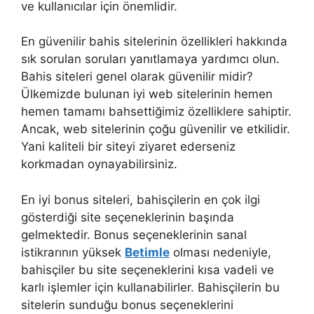
ve kullanıcılar için önemlidir.
En güvenilir bahis sitelerinin özellikleri hakkında
sık sorulan soruları yanıtlamaya yardımcı olun.
Bahis siteleri genel olarak güvenilir midir?
Ülkemizde bulunan iyi web sitelerinin hemen
hemen tamamı bahsettiğimiz özelliklere sahiptir.
Ancak, web sitelerinin çoğu güvenilir ve etkilidir.
Yani kaliteli bir siteyi ziyaret ederseniz
korkmadan oynayabilirsiniz.
En iyi bonus siteleri, bahisçilerin en çok ilgi
gösterdiği site seçeneklerinin başında
gelmektedir. Bonus seçeneklerinin sanal
istikrarının yüksek
Betimle
olması nedeniyle,
bahisçiler bu site seçeneklerini kısa vadeli ve
karlı işlemler için kullanabilirler. Bahisçilerin bu
sitelerin sunduğu bonus seçeneklerini