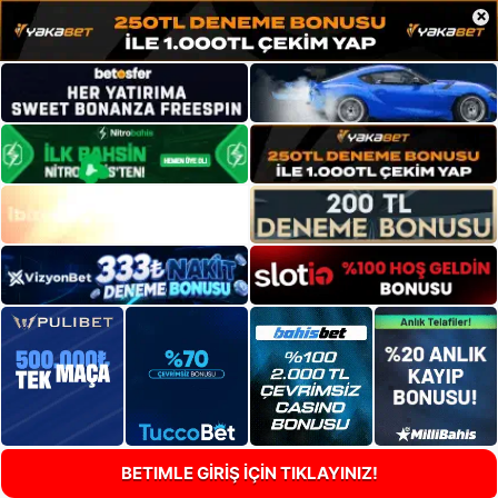
×
BETIMLE GİRİŞ İÇİN TIKLAYINIZ!