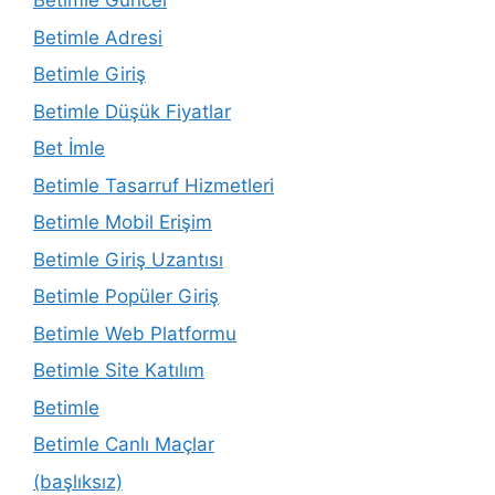
Betimle Güncel
Betimle Adresi
Betimle Giriş
Betimle Düşük Fiyatlar
Bet İmle
Betimle Tasarruf Hizmetleri
Betimle Mobil Erişim
Betimle Giriş Uzantısı
Betimle Popüler Giriş
Betimle Web Platformu
Betimle Site Katılım
Betimle
Betimle Canlı Maçlar
(başlıksız)