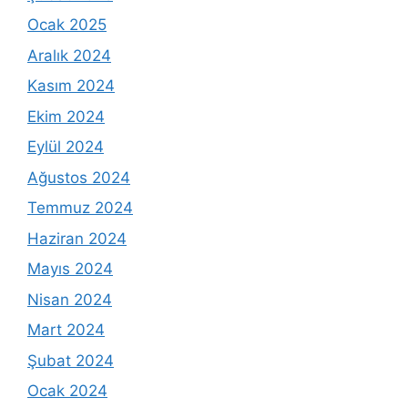
Ocak 2025
Aralık 2024
Kasım 2024
Ekim 2024
Eylül 2024
Ağustos 2024
Temmuz 2024
Haziran 2024
Mayıs 2024
Nisan 2024
Mart 2024
Şubat 2024
Ocak 2024