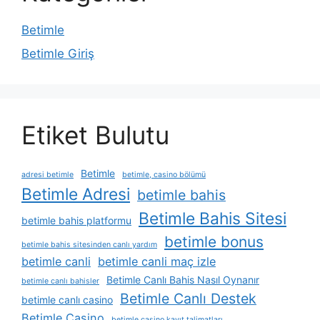
Betimle
Betimle Giriş
Etiket Bulutu
Betimle
adresi betimle
betimle, casino bölümü
Betimle Adresi
betimle bahis
Betimle Bahis Sitesi
betimle bahis platformu
betimle bonus
betimle bahis sitesinden canlı yardım
betimle canli
betimle canli maç izle
Betimle Canlı Bahis Nasıl Oynanır
betimle canlı bahisler
Betimle Canlı Destek
betimle canlı casino
Betimle Casino
betimle casino kayıt talimatları