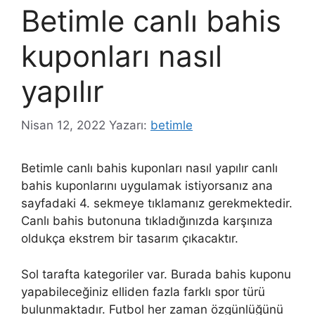
Betimle canlı bahis
kuponları nasıl
yapılır
Nisan 12, 2022
Yazarı:
betimle
Betimle canlı bahis kuponları nasıl yapılır canlı
bahis kuponlarını uygulamak istiyorsanız ana
sayfadaki 4. sekmeye tıklamanız gerekmektedir.
Canlı bahis butonuna tıkladığınızda karşınıza
oldukça ekstrem bir tasarım çıkacaktır.
Sol tarafta kategoriler var. Burada bahis kuponu
yapabileceğiniz elliden fazla farklı spor türü
bulunmaktadır. Futbol her zaman özgünlüğünü