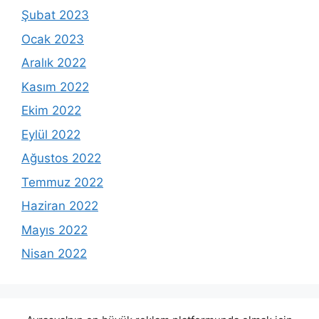
Şubat 2023
Ocak 2023
Aralık 2022
Kasım 2022
Ekim 2022
Eylül 2022
Ağustos 2022
Temmuz 2022
Haziran 2022
Mayıs 2022
Nisan 2022