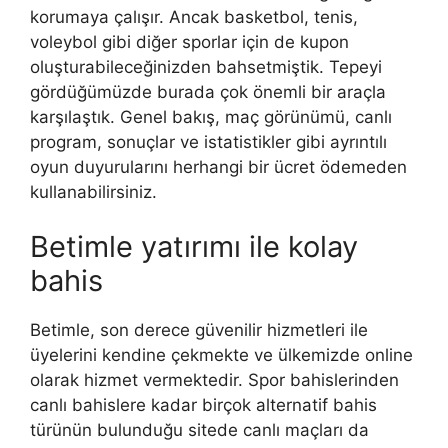
korumaya çalışır. Ancak basketbol, ​​tenis,
voleybol gibi diğer sporlar için de kupon
oluşturabileceğinizden bahsetmiştik. Tepeyi
gördüğümüzde burada çok önemli bir araçla
karşılaştık. Genel bakış, maç görünümü, canlı
program, sonuçlar ve istatistikler gibi ayrıntılı
oyun duyurularını herhangi bir ücret ödemeden
kullanabilirsiniz.
Betimle yatırımı ile kolay
bahis
Betimle, son derece güvenilir hizmetleri ile
üyelerini kendine çekmekte ve ülkemizde online
olarak hizmet vermektedir. Spor bahislerinden
canlı bahislere kadar birçok alternatif bahis
türünün bulunduğu sitede canlı maçları da