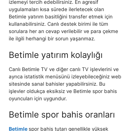
izlemeyi tercih edebilirsiniz. En agresif
uygulamaları kısa sürede ilerletecek olan
Betimle yatırım basitliğini transfer etmek için
kullanabilirsiniz. Canlı destek birimi ile tüm
sorulara her an cevap verilebilir ve para çekme
ile ilgili herhangi bir sorun yaşanmaz.
Betimle yatırım kolaylığı
Canlı Betimle TV ve diğer canlı TV işlevlerini ve
ayrıca istatistik menüsünü izleyebileceğiniz web
sitesinde sanal bahisler yapabilirsiniz. Bu
işlevler oldukça eksiksiz ve Betimle spor bahis
oyuncuları için uygundur.
Betimle spor bahis oranları
Betimle
spor bahis tutarı genellikle yüksek