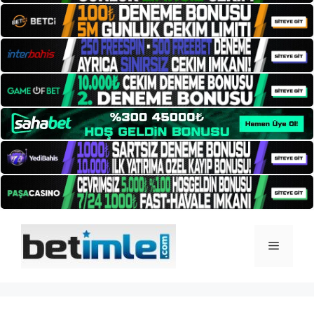
İçeriğe
atla
Menü