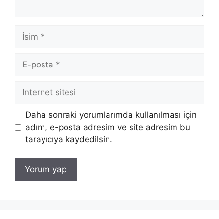
İsim
E-
posta
İnternet
sitesi
Daha sonraki yorumlarımda kullanılması için
adım, e-posta adresim ve site adresim bu
tarayıcıya kaydedilsin.