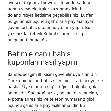
üyesi olduğunuz bir web sitesinde sadece
bonus veya ekstralar kazanmak için bir
dolandırıcıyla iletişime geçebilirsiniz. Lütfen
bulgularınızı üçüncü şahıslarla paylaşmayan
çevrimiçi bahis sitelerine yatırım yapın. Bu
yazımızda detaylı Betimle süreci ile ilgili
bulguları tanıtacağız.
Betimle canlı bahis
kuponları nasıl yapılır
Bahsedeceğim ilk kısım güvenilir üye alanıdır.
Çünkü bir online bahis sitesinin ilk adımı üyelikle
başlar. Üye olurken sağladığınız bulgular çok
önemlidir. Sağladığınız kişisel anket sonuçları,
e-posta adresiniz ve telefon numaranız gibi
üçüncü şahıslarla paylaşılmamalıdır. Bu