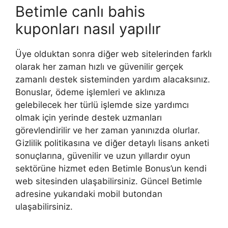
Betimle canlı bahis
kuponları nasıl yapılır
Üye olduktan sonra diğer web sitelerinden farklı
olarak her zaman hızlı ve güvenilir gerçek
zamanlı destek sisteminden yardım alacaksınız.
Bonuslar, ödeme işlemleri ve aklınıza
gelebilecek her türlü işlemde size yardımcı
olmak için yerinde destek uzmanları
görevlendirilir ve her zaman yanınızda olurlar.
Gizlilik politikasına ve diğer detaylı lisans anketi
sonuçlarına, güvenilir ve uzun yıllardır oyun
sektörüne hizmet eden Betimle Bonus’un kendi
web sitesinden ulaşabilirsiniz. Güncel Betimle
adresine yukarıdaki mobil butondan
ulaşabilirsiniz.