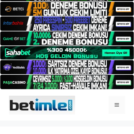
İçeriğe
atla
Menü