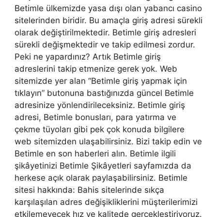
Betimle ülkemizde yasa dışı olan yabancı casino
sitelerinden biridir. Bu amaçla giriş adresi sürekli
olarak değiştirilmektedir. Betimle giriş adresleri
sürekli değişmektedir ve takip edilmesi zordur.
Peki ne yapardınız? Artık Betimle giriş
adreslerini takip etmenize gerek yok. Web
sitemizde yer alan “Betimle giriş yapmak için
tıklayın” butonuna bastığınızda güncel Betimle
adresinize yönlendirileceksiniz. Betimle giriş
adresi, Betimle bonusları, para yatırma ve
çekme tüyoları gibi pek çok konuda bilgilere
web sitemizden ulaşabilirsiniz. Bizi takip edin ve
Betimle en son haberleri alın. Betimle ilgili
şikâyetinizi Betimle Şikâyetleri sayfamızda da
herkese açık olarak paylaşabilirsiniz. Betimle
sitesi hakkında: Bahis sitelerinde sıkça
karşılaşılan adres değişikliklerini müşterilerimizi
etkilemeyecek hız ve kalitede gerçekleştiriyoruz.