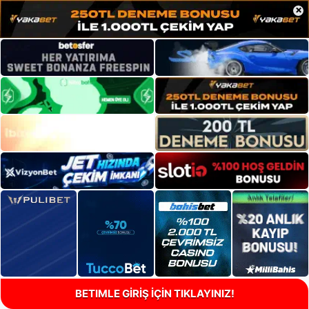
×
BETIMLE GİRİŞ İÇİN TIKLAYINIZ!