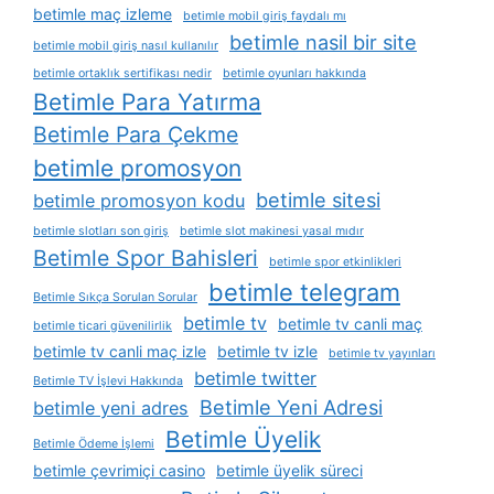
betimle maç izleme
betimle mobil giriş faydalı mı
betimle nasil bir site
betimle mobil giriş nasıl kullanılır
betimle ortaklık sertifikası nedir
betimle oyunları hakkında
Betimle Para Yatırma
Betimle Para Çekme
betimle promosyon
betimle sitesi
betimle promosyon kodu
betimle slotları son giriş
betimle slot makinesi yasal mıdır
Betimle Spor Bahisleri
betimle spor etkinlikleri
betimle telegram
Betimle Sıkça Sorulan Sorular
betimle tv
betimle tv canli maç
betimle ticari güvenilirlik
betimle tv canli maç izle
betimle tv izle
betimle tv yayınları
betimle twitter
Betimle TV İşlevi Hakkında
Betimle Yeni Adresi
betimle yeni adres
Betimle Üyelik
Betimle Ödeme İşlemi
betimle çevrimiçi casino
betimle üyelik süreci