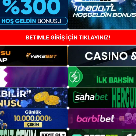
BETIMLE GİRİŞ İÇİN TIKLAYINIZ!