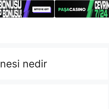
nesi nedir