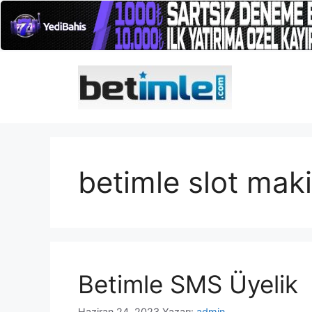
İçeriğe
atla
betimle slot maki
Betimle SMS Üyelik
Haziran 24, 2023
Yazarı:
admin