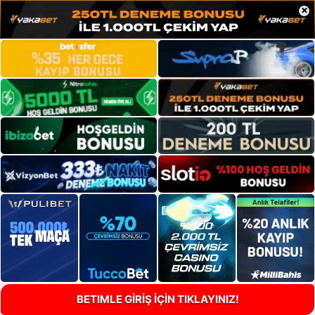
×
BETIMLE GİRİŞ İÇİN TIKLAYINIZ!