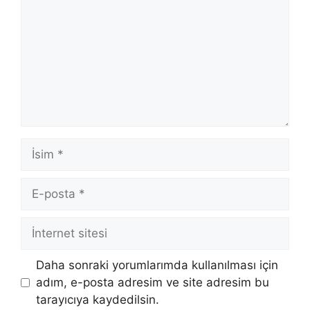
İsim
E-
posta
İnternet
sitesi
Daha sonraki yorumlarımda kullanılması için
adım, e-posta adresim ve site adresim bu
tarayıcıya kaydedilsin.