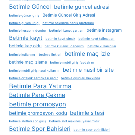
Betimle Güncel
betimle güncel adresi
Betimle Güncel Giriş Adresi
betimle güncel giriş
betimle güvenilirliği
betimle hakkında bahis platformu
betimle instagram
betimle hesabını dondur
betimle hizmet şartları
Betimle kayıt
betimle kayıt olmak
betimle kayıt talimatları
betimle kaç oldu
betimle kullanıcı deneyimi
betimle kullanıcılar
betimle maç izle
betimle kullanımı
betimle linkleri
betimle maç izleme
betimle mobil giriş faydalı mı
betimle nasil bir site
betimle mobil giriş nasıl kullanılır
betimle ortaklık sertifikası nedir
betimle oyunları hakkında
Betimle Para Yatırma
Betimle Para Çekme
betimle promosyon
betimle sitesi
betimle promosyon kodu
betimle slotları son giriş
betimle slot makinesi yasal mıdır
Betimle Spor Bahisleri
betimle spor etkinlikleri