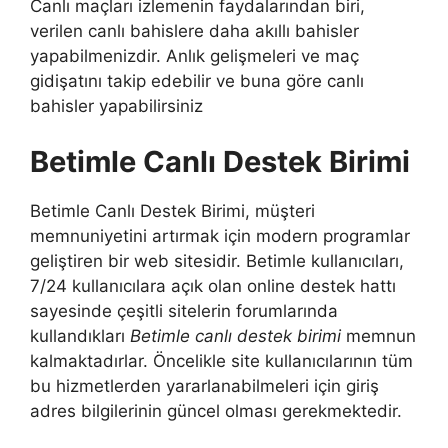
Canlı maçları izlemenin faydalarından biri,
verilen canlı bahislere daha akıllı bahisler
yapabilmenizdir. Anlık gelişmeleri ve maç
gidişatını takip edebilir ve buna göre canlı
bahisler yapabilirsiniz
Betimle Canlı Destek Birimi
Betimle Canlı Destek Birimi, müşteri
memnuniyetini artırmak için modern programlar
geliştiren bir web sitesidir. Betimle kullanıcıları,
7/24 kullanıcılara açık olan online destek hattı
sayesinde çeşitli sitelerin forumlarında
kullandıkları
Betimle canlı destek birimi
memnun
kalmaktadırlar. Öncelikle site kullanıcılarının tüm
bu hizmetlerden yararlanabilmeleri için giriş
adres bilgilerinin güncel olması gerekmektedir.