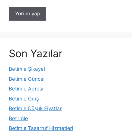
Son Yazılar
Betimle Şikayet
Betimle Güncel
Betimle Adresi
Betimle Giriş
Betimle Düşük Fiyatlar
Bet İmle
Betimle Tasarruf Hizmetleri