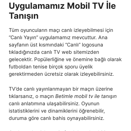
Uygulamamız Mobil TV İle
Tanışın
Tüm oyuncuların maçı canlı izleyebilmesi için
“Canlı Yayın” uygulamamız mevcuttur. Ana
sayfanın üst kısmındaki “Canlı” logosuna
tıkladığınızda canlı TV web sitemizden
gelecektir. Popülerliğine ve önemine bağlı olarak
futboldan tenise birçok sporu üyelik
gerektirmeden ücretsiz olarak izleyebilirsiniz.
TV’de canlı yayınlanmayan bir maçın üzerine
tıklarsanız, o maçın
Betimle mobil tv ile tanışın
canlı anlatımına ulaşabilirsiniz. Oyunun
istatistiklerini ve dinamiklerini öğrenebilir,
duruma göre canlı bahis oynayabilirsiniz.