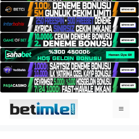
İçeriğe
atla
Menü